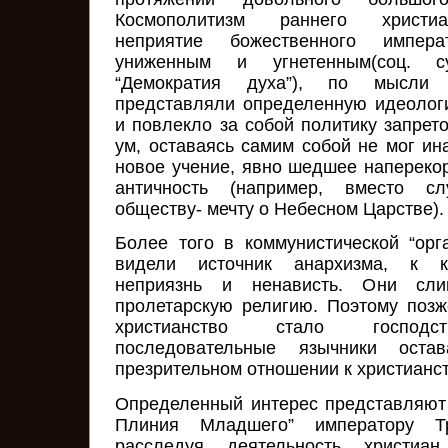
Космополитизм раннего христиан
неприятие божественного импер
униженным и угнетенным(соц. с
“Демократия духа”), по мысли
представляли определенную идеологи
и повлекло за собой политику запрет
ум, оставаясь самим собой не мог ин
новое учение, явно шедшее наперекор
античность (например, вместо с
обществу- мечту о Небесном Царстве).
Более того в коммунистической “ор
видели источник анархизма, к к
неприязнь и ненависть. Они сли
пролетарскую религию. Поэтому позже
христианство стало господст
последовательные язычники ост
презрительном отношении к христианст
Определенный интерес представляют
Плиния Младшего” императору Тр
расследуя деятельность христиан