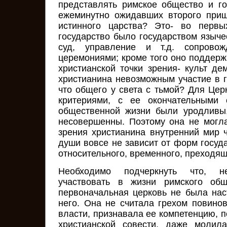
представлять римское общество и г
ежеминутно ожидавших второго приш
истинного царства? Это- во первы
государство было государством языче
суд, управление и т.д. сопровож
церемониями; кроме того оно поддержи
христианской точки зрения- культ де
христианина невозможным участие в г
что общего у света с тьмой? Для Цер
критериями, с ее окончательными
общественной жизни были уродливы,
несовершенны. Поэтому она не могла
зрения христианина внутренний мир ч
души вовсе не зависит от форм госуда
относительного, временного, преходящ
Необходимо подчеркнуть что, 
участвовать в жизни римского общ
первоначальная церковь не была нас
него. Она не считала грехом повинов
власти, признавала ее компетенцию, п
христианской совести, даже молил