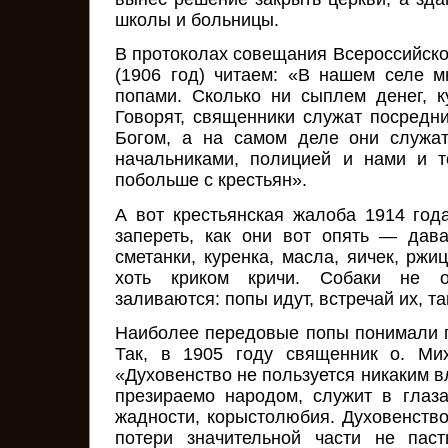
школы и больницы.
В протоколах совещания Всероссийско
(1906 год) читаем: «В нашем селе м
попами. Сколько ни сыплем денег, к
Говорят, священники служат посред
Богом, а на самом деле они служа
начальниками, полицией и нами и т
побольше с крестьян».
А вот крестьянская жалоба 1914 год
запереть, как они вот опять — давай
сметанки, куренка, масла, яичек, рж
хоть криком кричи. Собаки не о
заливаются: попы идут, встречай их, та
Наиболее передовые попы понимали ги
Так, в 1905 году священник о. Мих
«Духовенство не пользуется никаким 
презираемо народом, служит в глаз
жадности, корыстолюбия. Духовенств
потери значительной части не паст