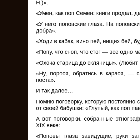
Н.)».
«Умен, как поп Семен: книги продал, д
«У него поповские глаза. На поповск
добра».
«Ходи в кабак, вино пей, нищих бей, б
«Попу, что сноп, что стог — все одно м
«Охоча старица до скляницы». (Любит 
«Ну, порося, обратись в карася, — 
поста».
И так далее…
Помню поговорку, которую постоянно 
от своей бабушки: «Глупый, как поп па
А вот поговорки, собранные этнограф
XIX веке:
«Поповы глаза завидущие, руки заг