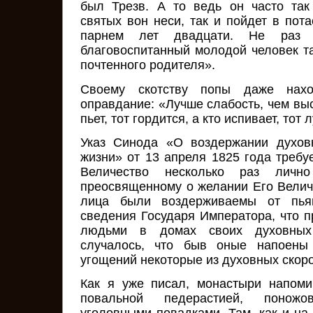
был Трезв. А то ведь он часто так 
святых вон неси, так и пойдет в пот
парнем лет двадцати. Не раз 
благовоспитанный молодой человек та
почтенного родителя».
Своему скотству попы даже нахо
оправдание: «Лучше слабость, чем выс
пьет, тот гордится, а кто испивает, тот
Указ Синода «О воздержании духов
жизни» от 13 апреля 1825 года требу
Величество несколько раз лично
преосвященному о желании Его Велич
лица были воздерживаемы от пья
сведения Государя Императора, что п
людьми в домах своих духовных
случалось, что быв оные напоены 
угощений некоторые из духовных скор
Как я уже писал, монастыри напоми
повальной педерастией, понож