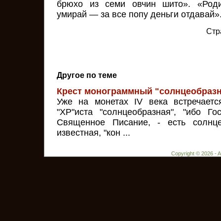
брюхо из семи овчин шито». «Родис
умирай — за все попу деньги отдавай»
Стр
Другое по теме
Крест монограммный "солнцеобраз
Уже на монетах IV века встречаетс
"ХР"иста "солнцеобразная", "ибо Го
Священное Писание, - есть солнце
известная, "кон ...
Copyright © 2026 - 