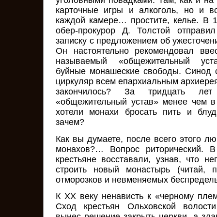
уголовными повадками. Там, как и на
карточные игры и алкоголь, но и в
каждой камере… простите, келье. В 
обер-прокурор Д. Толстой отправи
записку с предложением об ужесточен
Он настоятельно рекомендовал вве
называемый «общежительный уста
буйные монашеские свободы. Синод 
циркуляр всем епархиальным архиерея
закончилось? За тридцать лет
«общежительный устав» менее чем в
хотели монахи бросать пить и блуд
зачем?
Как вы думаете, после всего этого л
монахов?… Вопрос риторический. В
крестьяне восставали, узнав, что не
строить новый монастырь (читай, 
отморозков и невменяемых беспределы
К XX веку ненависть к «черному плем
Сход крестьян Ольховской волости
вынес решение закрыть церкви, а зда