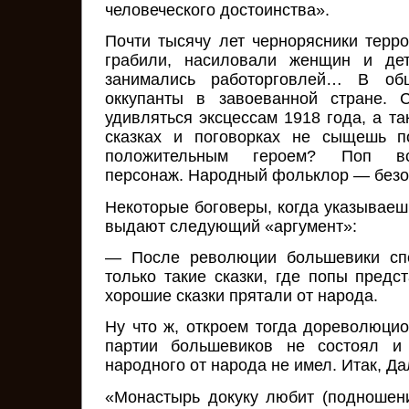
человеческого достоинства».
Почти тысячу лет чернорясники тер
грабили, насиловали женщин и дет
занимались работорговлей… В об
оккупанты в завоеванной стране. 
удивляться эксцессам 1918 года, а так
сказках и поговорках не сыщешь п
положительным героем? Поп вс
персонаж. Народный фольклор — безо
Некоторые боговеры, когда указываешь
выдают следующий «аргумент»:
— После революции большевики спе
только такие сказки, где попы предс
хорошие сказки прятали от народа.
Ну что ж, откроем тогда дореволюцио
партии большевиков не состоял и
народного от народа не имел. Итак, Да
«Монастырь докуку любит (подношен