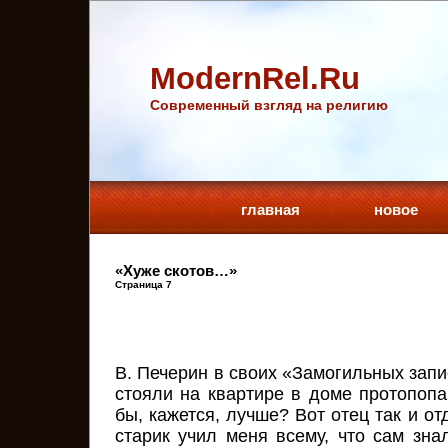
ModernRel.Ru
Cовременный взгляд на религию
главная
новое
«Хуже скотов…»
Страница 7
В. Печерин в своих «Замогильных зап
стояли на квартире в доме протопопа
бы, кажется, лучше? Вот отец так и от
старик учил меня всему, что сам зна