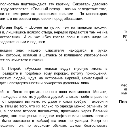
полностью подтверждают эту картину. Секретарь датского
 году ужасается: «Сильный пожар… возник вследствие того,
ахи не смотрели за восковыми свечами… По монастырям
вить в нетрезвом виде свечи перед образами».
Йоганн Корб: «…Более на гуляк, чем на монахов похожи,
 и, лишившись всякого стыда, нередко предаются там же (на
Т
ру
острастию». И он же: «Без креста попы и шага нигде не
падается он им и под ноги.
нейший знак нашего Спасителя находится в руках
к, которые, ослабев и шатаясь от излишнего употребления
ст по нечистоте и грязи».
П. Петрей: «Русские монахи ведут гнусную жизнь в
, разврате и подобных тому пороках, потому приношения,
ростых людей, идут на устроение церквей, монастырей и
 для невоздержанности и обжорства духовных лиц».
Мес
н
й: «…Легко встретить пьяного попа или монаха. Монахи,
ны
 находясь в гостях у добрых друзей, считают себя вправе не
я от хорошей выпивки, но даже и сами требуют таковой и
Пос
ь этим до того, что их только по одежде можно отличить от
ы, в составе второго посольства, проезжали через Великий
идел, как священник в одном кафтане или нижнем платье
м было заложено в кабаке) шатался по улицам. Когда он
ещению, он, по русскому обычаю, думал благословить