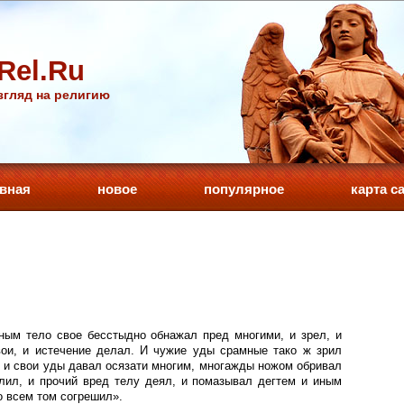
Rel.Ru
гляд на религию
авная
новое
популярное
карта с
ым тело свое бесстыдно обнажал пред многими, и зрел, и
ои, и истечение делал. И чужие уды срамные тако ж зрил
е и свои уды давал осязати многим, многажды ножом обривал
лил, и прочий вред телу деял, и помазывал дегтем и иным
о всем том согрешил».