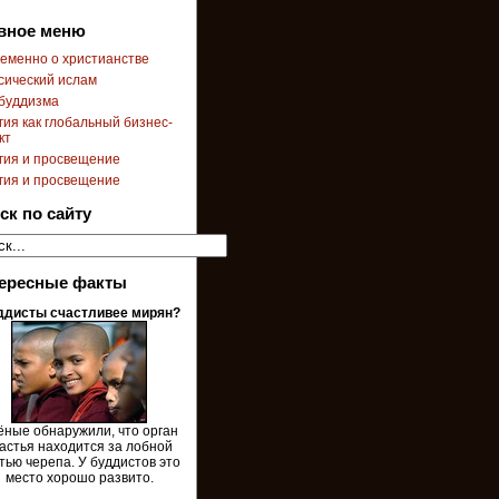
вное меню
еменно о христианстве
сический ислам
буддизма
гия как глобальный бизнес-
кт
гия и просвещение
гия и просвещение
ск по сайту
ересные факты
ддисты счастливее мирян?
ёные обнаружили, что орган
астья находится за лобной
тью черепа. У буддистов это
место хорошо развито.