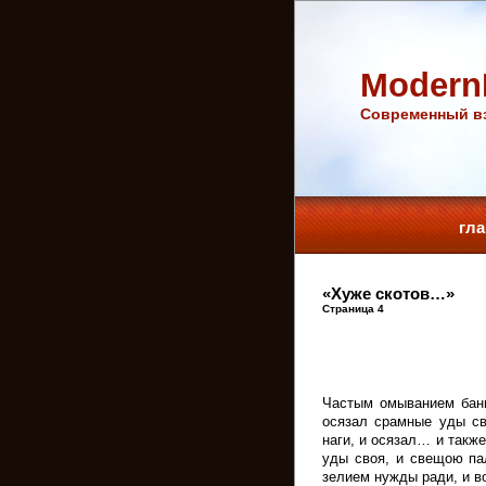
Modern
Cовременный вз
гл
«Хуже скотов…»
Страница 4
Частым омыванием банн
осязал срамные уды св
наги, и осязал… и такж
уды своя, и свещою па
зелием нужды ради, и в