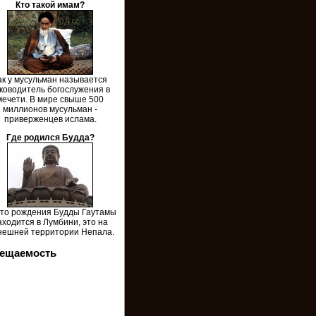
Кто такой имам?
ак у мусульман называется
ководитель богослужения в
мечети. В мире свыше 500
миллионов мусульман -
приверженцев ислама.
Где родился Будда?
то рождения Будды Гаутамы
аходится в Лумбини, это на
нешней территории Непала.
ещаемость