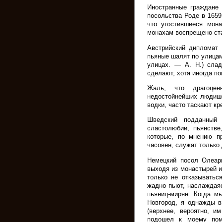
Иностранные граждане 
посольства Роде в 1659
что угостившиеся мон
монахам воспрещено ста
Австрийский дипломат 
пьяные шалят по улицам
улицах. — А. Н.) слад
сделают, хотя иногда по
Жаль, что драгоцен
недостойнейших людише
водки, часто таскают кре
Шведский подданный 
сластолюбии, пьянстве
которые, по мнению п
часовен, служат только
Немецкий посол Олеари
выходя из монастырей и
только не отказыватьс
жадно пьют, наслаждаяс
пьяниц-мирян. Когда м
Новгород, я однажды в
(верхнее, вероятно, и
подошел к моему пом