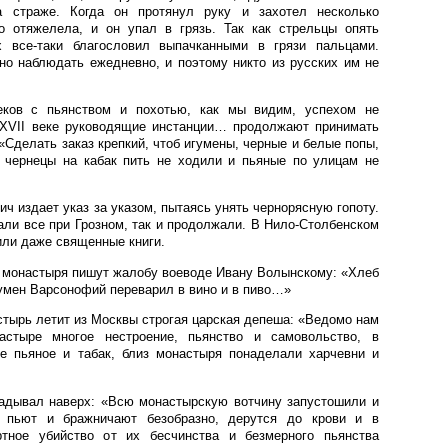
а страже. Когда он протянул руку и захотел несколько
го отяжелела, и он упал в грязь. Так как стрельцы опять
х все-таки благословил выпачканными в грязи пальцами.
о наблюдать ежедневно, и поэтому никто из русских им не
ков с пьянством и похотью, как мы видим, успехом не
 XVII веке руководящие инстанции… продолжают принимать
«Сделать заказ крепкий, чтоб игумены, черные и белые попы,
и чернецы на кабак пить не ходили и пьяные по улицам не
ч издает указ за указом, пытаясь унять чернорясную гопоту.
али все при Грозном, так и продолжали. В Нило-Столбенском
или даже священные книги.
о монастыря пишут жалобу воеводе Ивану Волынскому: «Хлеб
умен Варсонофий переварил в вино и в пиво…»
стырь летит из Москвы строгая царская депеша: «Ведомо нам
астыре многое нестроение, пьянство и самовольство, в
е пьяное и табак, близ монастыря понаделали харчевни и
ладывал наверх: «Всю монастырскую вотчину запустошили и
 пьют и бражничают безобразно, дерутся до крови и в
тное убийство от их бесчинства и безмерного пьянства