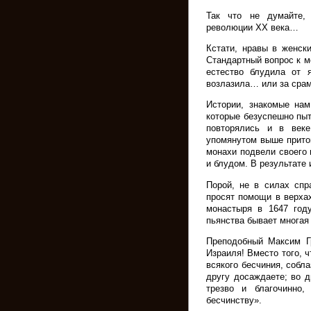
Так что не думайте,
революции XX века…
Кстати, нравы в женск
Стандартный вопрос к м
естество блудила от 
возлазила… или за срам
Истории, знакомые нам
которые безуспешно пыт
повторялись и в век
упомянутом выше прито
монахи подвели своего 
и блудом. В результате 
Порой, не в силах спр
просят помощи в верхах
монастыря в 1647 году
пьянства бывает многа
Преподобный Максим Гр
Израиля! Вместо того, 
всякого бесчиния, собл
другу досаждаете; во д
трезво и благочинно,
бесчинству».