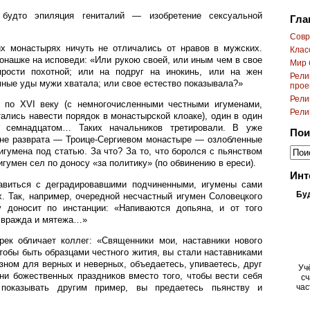
 будто эпиляция гениталий — изобретение сексуальной
Гла
Cовр
их монастырях ничуть не отличались от нравов в мужских.
Клас
онашке на исповеди: «Или рукою своей, или иным чем в свое
Мир 
ярости похотной; или на подруг на инокинь, или на жен
Рели
ные уды мужи хватала; или свое естество показывала?»
прое
Рели
 по XVI веку (с немногочисленными честными игуменами,
Рели
ались навести порядок в монастырской клоаке), один в один
е семнадцатом… Таких начальников третировали. В уже
Пои
не разврата — Троице-Сергиевом монастыре — озлобленные
игумена под статью. За что? За то, что боролся с пьянством
игумен сел по доносу «за политику» (по обвинению в ереси).
Инт
авиться с деградировавшими подчиненными, игумены сами
Бу
. Так, например, очередной несчастный игумен Соловецкого
 доносит по инстанции: «Напиваются допьяна, и от того
я вражда и мятежа…»
ек обличает коллег: «Священники мои, наставники нового
чтобы быть образцами честного жития, вы стали наставниками
азном для верных и неверных, объедаетесь, упиваетесь, друг
Уч
ни божественных праздников вместо того, чтобы вести себя
сч
 показывать другим пример, вы предаетесь пьянству и
час