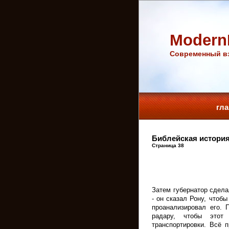
Modern
Cовременный вз
гл
Библейская история
Страница 38
Затем губернатор сдела
- он сказал Рону, чтоб
проанализировал его. 
радару, чтобы этот
транспортировки. Всё 