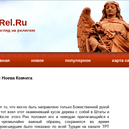
Rel.Ru
гляд на религию
авная
новое
популярное
карта с
 Ноева Ковчега
л то, что могло быть направлено только Божественной рукой
ы тот взял этот окаменевший кусок дерева с собой в Штаты и
После этого Рон положил его в чемодан прилагающийся к
 чрезвычайно важный образец сохранился во время
происшедшее было показано по всей Турции на канале ТРТ