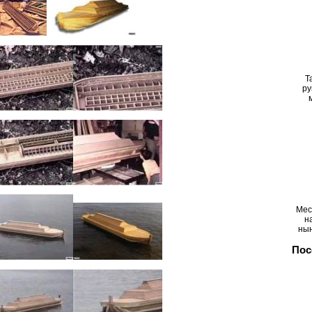
Т
ру
Мес
н
ны
Пос