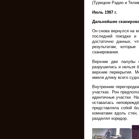
(Турецкое Радио и Телев
Июль 1987 г.
Дальнейшие сканиров
Он снова вернулся на м
последней поездки и
достаточно данных, ч
результатам, которые
сканирования.
Верхние две палубы 
разрушились и нельзя 
верхние перекрытия. М
имели длину всего судна
Внутренние перегородки
участках. Рон предполо
идентичные участки. На
оставалась неповрежд
представляла собой бо
комнатами вдоль стен,
разделял коридор.