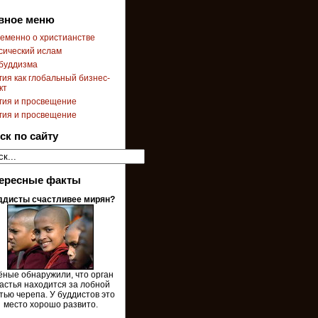
вное меню
еменно о христианстве
сический ислам
буддизма
гия как глобальный бизнес-
кт
гия и просвещение
гия и просвещение
ск по сайту
ересные факты
ддисты счастливее мирян?
ёные обнаружили, что орган
астья находится за лобной
тью черепа. У буддистов это
место хорошо развито.