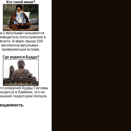
Кто такой имам?
ак у мусульман называется
ководитель богослужения в
мечети. В мире свыше 500
миллионов мусульман -
приверженцев ислама.
Где родился Будда?
то рождения Будды Гаутамы
аходится в Лумбини, это на
нешней территории Непала.
ещаемость