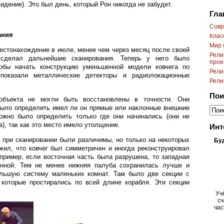
идение). Это был день, который Рон никогда не забудет.
Гла
Cовр
ания
Клас
Мир 
естонахождение в июле, менее чем через месяц после своей
Рели
 сделал дальнейшие сканирования. Теперь у него было
прое
тобы начать конструкцию уменьшенной модели ковчега по
Рели
 показали металлические детекторы и радиолокационные
Рели
Пои
объекта не могли быть восстановлены в точности. Они
было определить имел ли он прямые или наклонные внешние
ожно было определить только где они начинались (они не
), так как это место имело утолщение.
Инт
 при сканировании были различимы, но только на некоторых
Бу
жил, что ковчег был симметричен и иногда реконструировал
пример, если восточная часть была разрушена, то западная
ённой. Тем не менее нижняя палуба сохранилась лучше и
льшую систему маленьких комнат. Там было две секции с
 которые простирались по всей длине корабля. Эти секции
Уч
сч
час