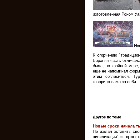
изготовленная Роном Уа
Ное
К огорчению "традицио
Верхняя часть отличала
была, по крайней мере,
ещё не напоминал форм
этим согласиться. Ту
говорило само за себя.
Другое по теме
Новые сроки начала т
Не желая оставить сво
цивилизации" и торжест