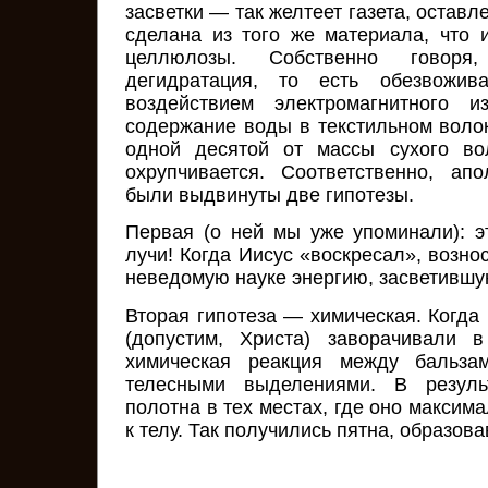
засветки — так желтеет газета, оставл
сделана из того же материала, что 
целлюлозы. Собственно говор
дегидратация, то есть обезвожи
воздействием электромагнитного и
содержание воды в текстильном воло
одной десятой от массы сухого во
охрупчивается. Соответственно, ап
были выдвинуты две гипотезы.
Первая (о ней мы уже упоминали): 
лучи! Когда Иисус «воскресал», вознос
неведомую науке энергию, засветивш
Вторая гипотеза — химическая. Когда
(допустим, Христа) заворачивали в
химическая реакция между бальза
телесными выделениями. В резуль
полотна в тех местах, где оно максим
к телу. Так получились пятна, образо