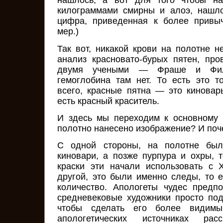
нашлось, а вот для того чтобы на
килограммами смирны и алоэ, нашло
цифра, приведенная к более привы
мер.)
Так вот, никакой крови на полотне н
анализ красновато-бурых пятен, пр
двумя учеными — Фраше и Фил
гемоглобина там нет. То есть это т
всего, красные пятна — это киноварь
есть красный краситель.
И здесь мы переходим к основному 
полотно нанесено изображение? И поч
С одной стороны, на полотне бы
киновари, а позже пурпура и охры, т
краски эти начали использовать с X
другой, это были именно следы, то 
количество. Апологеты чудес предп
средневековые художники просто по
чтобы сделать его более видим
апологетических источниках рас