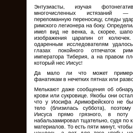
Энтузиасты, изучая фотонега
многочисленных истязаний —
переломанную переносицу, следы удар
римского легионера на боку. Определи
имел вид не венка, а, скорее, шап
изображения царапин от колючек
одаренным исследователям удалось
глазах покойного отпечаток ри
императора Тиберия, а на правом пл
который нес Иисус!
Да мало ли что может примере
фанатикам в нечетких пятнах или разв
Мелькают даже сообщения об обнар
крови или сукровице. Якобы они остал
что у Иосифа Аримофейского не бы
тело (близилась суббота), поэтом
Иисуса прямо грязного, в поту
набальзамировал тщательно, судя по 
материалов. То есть пяти минут, чтобы