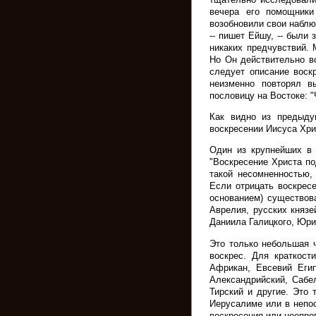
вечера его помощники
возобновили свои наблю
-- пишет Ейшу, -- были 
никаких предчувствий.
Но Он действительно в
следует описание воск
неизменно повторял в
пословицу на Востоке: "
Как видно из предыдущ
воскресении Иисуса Хри
Один из крупнейших в 
"Воскресение Христа п
такой несомненностью,
Если отрицать воскрес
основанием) существов
Аврелия, русских княз
Даниила Галицкого, Юри
Это только небольшая ч
воскрес. Для краткост
Африкан, Евсевий Еги
Александрийский, Сабел
Тирский и другие. Это 
Иерусалиме или в непос
воскресения или неопр