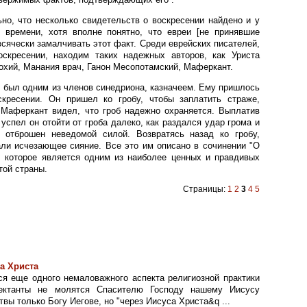
но, что несколько свидетельств о воскресении найдено и у
о времени, хотя вполне понятно, что евреи [не принявшие
всячески замалчивать этот факт. Среди еврейских писателей,
скресении, находим таких надежных авторов, как Уриста
охий, Манания врач, Ганон Месопотамский, Маферкант.
, был одним из членов синедриона, казначеем. Ему пришлось
скресении. Он пришел ко гробу, чтобы заплатить страже,
. Маферкант видел, что гроб надежно охраняется. Выплатив
 успел он отойти от гроба далеко, как раздался удар грома и
 отброшен неведомой силой. Возвратясь назад ко гробу,
ли исчезающее сияние. Все это им описано в сочинении "О
, которое является одним из наиболее ценных и правдивых
той страны.
Страницы:
1
2
3
4
5
а Христа
ся еще одного немаловажного аспекта религиозной практики
Сектанты не молятся Спасителю Господу нашему Иисусу
твы только Богу Иегове, но "через Иисуса Христа&q ...