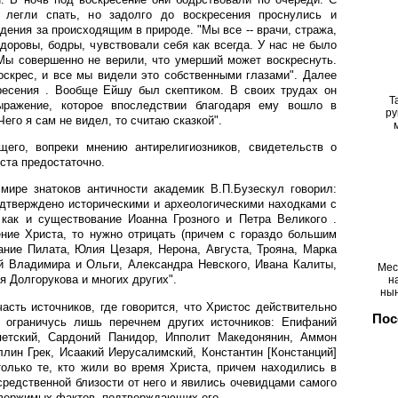
 легли спать, но задолго до воскресения проснулись и
дения за происходящим в природе. "Мы все -- врачи, стража,
здоровы, бодры, чувствовали себя как всегда. У нас не было
 Мы совершенно не верили, что умерший может воскреснуть.
оскрес, и все мы видели это собственными глазами". Далее
ресения . Вообще Ейшу был скептиком. В своих трудах он
Т
ыражение, которое впоследствии благодаря ему вошло в
ру
Чего я сам не видел, то считаю сказкой".
его, вопреки мнению антирелигиозников, свидетельств о
ста предостаточно.
мире знатоков античности академик В.П.Бузескул говорил:
одтверждено историческими и археологическими находками с
 как и существование Иоанна Грозного и Петра Великого .
ение Христа, то нужно отрицать (причем с гораздо большим
ание Пилата, Юлия Цезаря, Нерона, Августа, Трояна, Марка
ей Владимира и Ольги, Александра Невского, Ивана Калиты,
Мес
я Долгорукова и многих других".
н
ны
асть источников, где говорится, что Христос действительно
Пос
и ограничусь лишь перечнем других источников: Епифаний
петский, Сардоний Панидор, Ипполит Македонянин, Аммон
лин Грек, Исаакий Иерусалимский, Константин [Констанций]
только те, кто жили во время Христа, причем находились в
редственной близости от него и явились очевидцами самого
овержимых фактов, подтверждающих его .