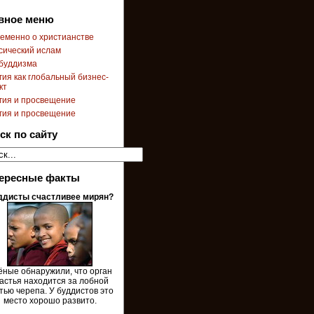
вное меню
еменно о христианстве
сический ислам
буддизма
гия как глобальный бизнес-
кт
гия и просвещение
гия и просвещение
ск по сайту
ересные факты
ддисты счастливее мирян?
ёные обнаружили, что орган
астья находится за лобной
тью черепа. У буддистов это
место хорошо развито.