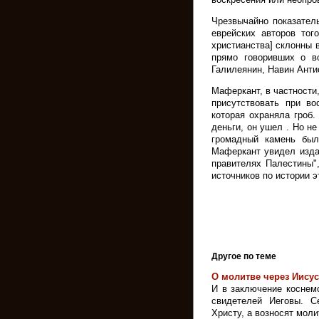
Чрезвычайно показатель
еврейских авторов тог
христианства] склонны 
прямо говоривших о во
Галилеянин, Навин Анти
Маферкант, в частности
присутствовать при во
которая охраняла гроб
деньги, он ушел . Но не
громадный камень был
Маферкант увидел изда
правителях Палестины"
источников по истории э
Другое по теме
О молитве через Иисус
И в заключение коснем
свидетелей Иеговы. 
Христу, а возносят моли