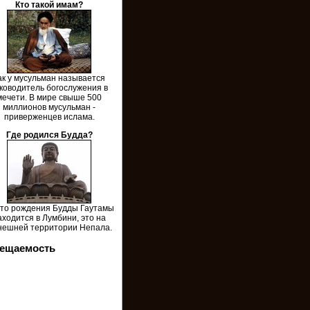
Кто такой имам?
ак у мусульман называется
ководитель богослужения в
мечети. В мире свыше 500
миллионов мусульман -
приверженцев ислама.
Где родился Будда?
то рождения Будды Гаутамы
аходится в Лумбини, это на
нешней территории Непала.
ещаемость