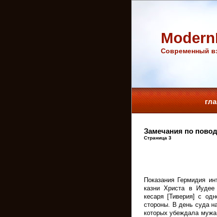
Modern
Cовременный вз
гл
Замечания по повод
Страница 3
Показания Гермидия ин
казни Христа в Иудее
кесаря [Тиверия] с од
стороны. В день суда н
которых убеждала мужа 