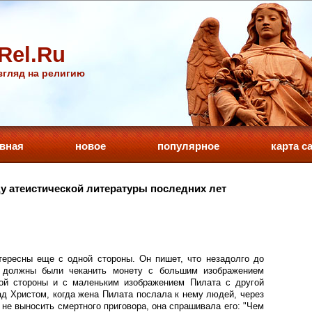
Rel.Ru
гляд на религию
авная
новое
популярное
карта с
у атеистической литературы последних лет
тересны еще с одной стороны. Он пишет, что незадолго до
 должны были чеканить монету с большим изображением
ной стороны и с маленьким изображением Пилата с другой
ад Христом, когда жена Пилата послала к нему людей, через
не выносить смертного приговора, она спрашивала его: "Чем