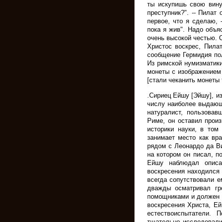
ты искупишь свою вину
преступник?". -- Пилат
первое, что я сделаю, 
пока я жив". Надо объя
очень высокой честью. 
Христос воскрес, Пила
сообщение Гермидия по
Из римской нумизматики
монеты с изображением 
[стали чеканить монеты 
.Сириец Ейшу [Эйшу], из
числу наиболее выдающ
натуралист, пользовав
Риме, он оставил прои
историки науки, в том
занимает место как вра
рядом с Леонардо да Ви
на котором он писал, п
Ейшу наблюдал описа
воскресения находился
всегда сопутствовали е
дважды осматривал гр
помощниками и должен б
воскресения Христа, Е
естествоиспытатели. 
тщательно исследовали