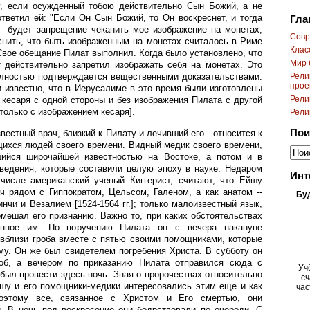
, если осужденный тобою действительно Сын Божий, а не
 ответил ей: "Если Он Сын Божий, то Он воскреснет, и тогда
Гла
-- будет запрещение чеканить мое изображение на монетах,
Cовр
снить, что быть изображенным на монетах считалось в Риме
Клас
Свое обещание Пилат выполнил. Когда было установлено, что
Мир 
т действительно запретил изображать себя на монетах. Это
Рели
лностью подтверждается вещественными доказательствами.
прое
 известно, что в Иерусалиме в это время были изготовлены
Рели
кесаря с одной стороны и без изображения Пилата с другой
только с изображением кесаря].
Рели
Пои
вестный врач, близкий к Пилату и лечивший его . относится к
ихся людей своего времени. Видный медик своего времени,
шийся широчайшей известностью на Востоке, а потом и в
зведения, которые составили целую эпоху в науке. Недаром
Инт
 числе американский ученый Киггерист, считают, что Ейшу
ч рядом с Гиппократом, Цельсом, Галеном, а как анатом --
Бу
нчи и Везалием [1524-1564 гг.]; только малоизвестный язык,
омешал его признанию. Важно то, при каких обстоятельствах
нное им. По поручению Пилата он с вечера накануне
 вблизи гроба вместе с пятью своими помощниками, которые
му. Он же был свидетелем погребения Христа. В субботу он
об, а вечером по приказанию Пилата отправился сюда с
Уч
ыл провести здесь ночь. Зная о пророчествах относительно
сч
йшу и его помощники-медики интересовались этим еще и как
час
Поэтому все, связанное с Христом и Его смертью, они
. В ночь под воскресение они бодрствовали по очереди. С