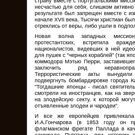
страну вместе с португальскими мисси
несчастью для себя, слишком активно 
результате был запрещен вместе с из
начале XVII века. Тысячи христиан был
отреклись от веры, либо ушли в подпо
Новая волна западных миссио
протестантских, встретила враж
националистов, видевших в ней иде
для пушек с "черных кораблей" (так яп
коммодора Мэтью Перри, заставившег
заключить ряд неравноправ
Террористические акты вынудил
подвергнуть бомбардировке города К
"Тогдашние японцы - писал святитель
смотрели на иностранцев, как на звере
на злодейскую секту, к которой могу
отъявленные злодеи и чародеи".
И все же европейцев привлекала
И.А.Гончарова (в 1853 году он 
флагманском фрегате Паллада в кач