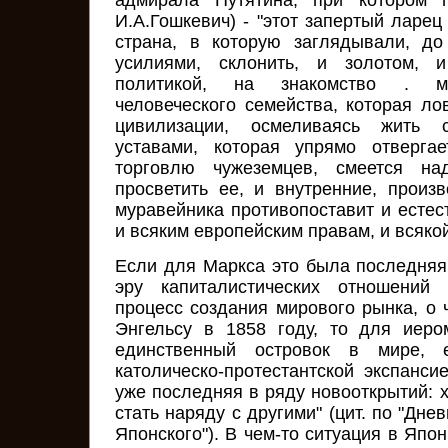
адмирала Путятина, при котором п
И.А.Гошкевич) - "этот запертый ларе
страна, в которую заглядывали, д
усилиями, склонить, и золотом, 
политикой, на знакомство . мн
человеческого семейства, которая ло
цивилизации, осмеливаясь жить 
уставами, которая упрямо отверга
торговлю чужеземцев, смеется н
просветить ее, и внутренние, произ
муравейника противопоставит и естес
и всяким европейским правам, и всяко
Если для Маркса это была последняя
эру капиталистических отношени
процесс создания мирового рынка, о 
Энгельсу в 1858 году, то для иеро
единственный островок в мире, 
католическо-протестантской экспанси
уже последняя в ряду новооткрытий: 
стать наряду с другими" (цит. по "Дне
Японского"). В чем-то ситуация в Яп