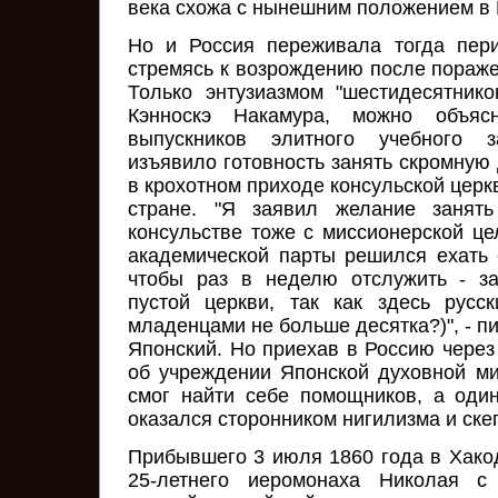
века схожа с нынешним положением в 
Но и Россия переживала тогда пери
стремясь к возрождению после пораже
Только энтузиазмом "шестидесятнико
Кэнноскэ Накамура, можно объяс
выпускников элитного учебного з
изъявило готовность занять скромную
в крохотном приходе консульской церк
стране. "Я заявил желание занят
консульстве тоже с миссионерской це
академической парты решился ехать 
чтобы раз в неделю отслужить - з
пустой церкви, так как здесь русс
младенцами не больше десятка?)", - п
Японский. Но приехав в Россию через
об учреждении Японской духовной ми
смог найти себе помощников, а оди
оказался сторонником нигилизма и ске
Прибывшего 3 июля 1860 года в Хакод
25-летнего иеромонаха Николая с