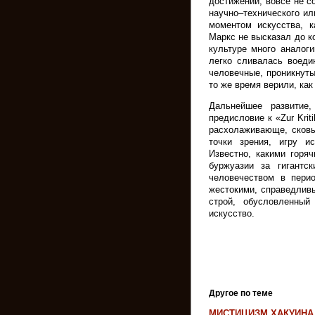
достижений, вовсе не с
научно–технического ил
моментом искусства, к
Маркс не высказал до ко
культуре много аналоги
легко сливалась воеди
человечные, проникнуты
то же время верили, как
Дальнейшее развитие
предисловие к «Zur Krit
расхолаживающе, сковы
точки зрения, игру и
Известно, какими горя
буржуазии за гигантск
человечеством в перио
жестокими, справедлив
строй, обусловленны
искусство.
Другое по теме
МИСТИЦИЗМ ХАКУИНА