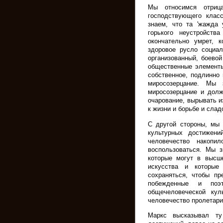
Мы относимся отриц
господствующего клас
знаем, что та 'жажда 
горького неустройст
окончательно умрет, 
здоровое русло социал
организованный, боево
общественные элементы
собственное, подлинно
миросозерцание. Мы 
миросозерцание и долж
очарование, вырывать из
к жизни и борьбе и слад
С другой стороны, мы 
культурных достижен
человечество накопи
воспользоваться. Мы 
которые могут в высш
искусства и которые
сохраняться, чтобы пр
побежденные и поэ
общечеловеческой кул
человечество пролетари
Маркс высказывал ту