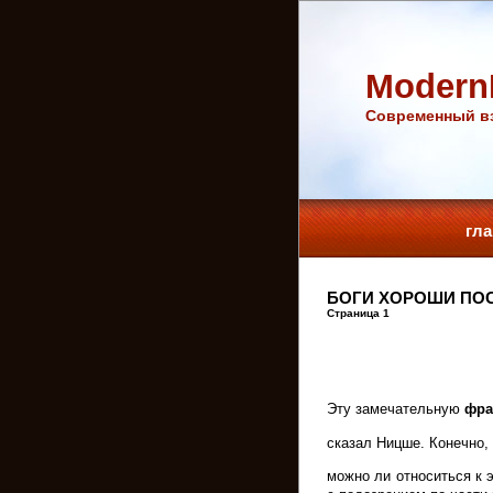
Modern
Cовременный вз
гл
БОГИ ХОРОШИ ПО
Страница 1
Эту замечательную
фра
сказал Ницше. Конечно,
можно ли относиться к 