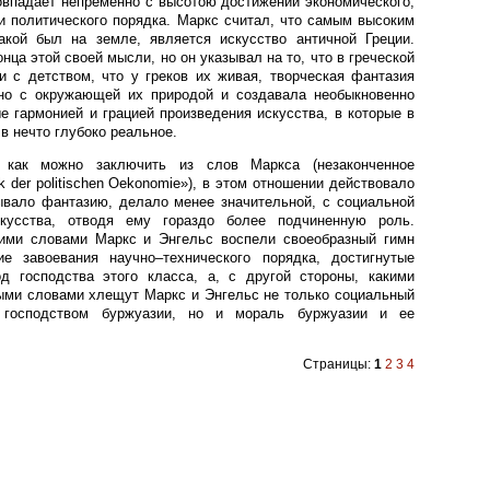
овпадает непременно с высотою достижений экономического,
и политического порядка. Маркс считал, что самым высоким
акой был на земле, является искусство античной Греции.
нца этой своей мысли, но он указывал на то, что в греческой
и с детством, что у греков их живая, творческая фантазия
но с окружающей их природой и создавала необыкновенно
е гармонией и грацией произведения искусства, в которые в
 в нечто глубоко реальное.
, как можно заключить из слов Маркса (незаконченное
ik der politischen Oekonomie»), в этом отношении действовало
вало фантазию, делало менее значительной, с социальной
скусства, отводя ему гораздо более подчиненную роль.
чими словами Маркс и Энгельс воспели своеобразный гимн
ие завоевания научно–технического порядка, достигнутые
д господства этого класса, а, с другой стороны, какими
ыми словами хлещут Маркс и Энгельс не только социальный
й господством буржуазии, но и мораль буржуазии и ее
Страницы:
1
2
3
4