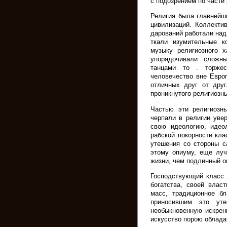
с подозрением по части
Религия была главнейш
цивилизаций. Коллекти
дарований работали над
ткали изумительные к
музыку религиозного х
упорядочивали сложн
танцами то . торжест
человечество вне Евро
отличных друг от друг
проникнутого религиозн
Частью эти религиозн
черпали в религии уве
свою идеологию, идео
рабской покорности кл
утешения со стороны с
этому опиуму, еще луч
жизни, чем подлинный о
Господствующий класс 
богатства, своей вла
масс, традиционное б
приносившим это ут
необыкновенную искренн
искусство порою облада