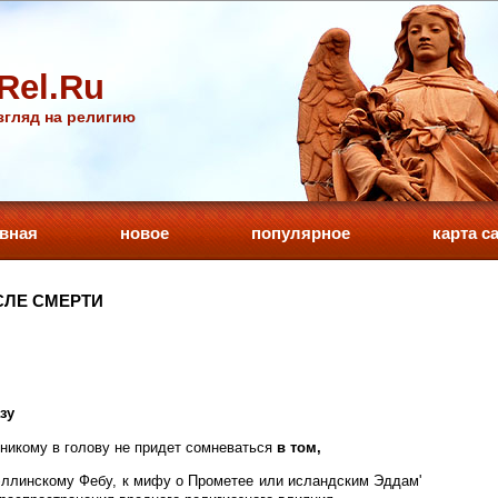
Rel.Ru
гляд на религию
авная
новое
популярное
карта с
СЛЕ СМЕРТИ
зу
 никому в голову не придет сомневаться
в том,
эллинскому Фебу, к мифу о Прометее или исландским Эддам'