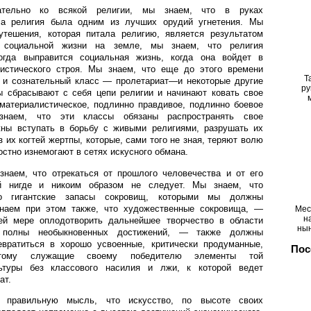
ательно ко всякой религии, мы знаем, что в руках
са религия была одним из лучших орудий угнетения. Мы
утешения, которая питала религию, является результатом
ва социальной жизни на земле, мы знаем, что религия
когда выправится социальная жизнь, когда она войдет в
истического строя. Мы знаем, что еще до этого времени
Т
й и сознательный класс — пролетариат—и некоторые другие
ру
 сбрасывают с себя цепи религии и начинают ковать свое
 материалистическое, подлинно правдивое, подлинно боевое
знаем, что эти классы обязаны распространять свое
ны вступать в борьбу с живыми религиями, разрушать их
 их когтей жертпы, которые, сами того не зная, теряют волю
остно изнемогают в сетях искусного обмана.
знаем, что отрекаться от прошлого человечества и от его
ий нигде и никоим образом не следует. Мы знаем, что
ло гигантские запасы сокровищ, которыми мы должны
знаем при этом также, что художественные сокровища, —
Мес
н
ей мере оплодотворить дальнейшее творчество в области
ны
 полны необыкновенных достижений, — также должны
евратиться в хорошо усвоенные, критически продуманные,
Пос
тому служащие своему победителю элементы той
ьтуры без классового насилия и лжи, к которой ведет
ат.
 правильную мысль, что искусство, по высоте своих