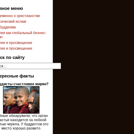
вное меню
еменно о христианстве
сический ислам
буддизма
гия как глобальный бизнес-
кт
гия и просвещение
гия и просвещение
ск по сайту
ересные факты
ддисты счастливее мирян?
ёные обнаружили, что орган
астья находится за лобной
тью черепа. У буддистов это
место хорошо развито.