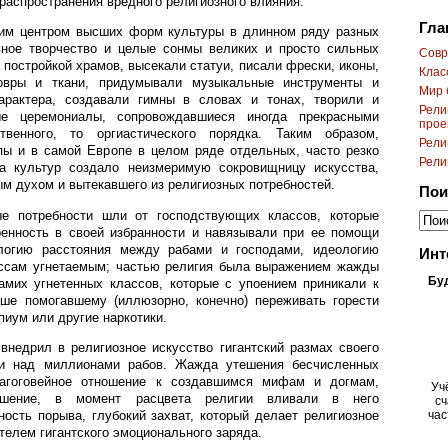
 распространения вредного религиозного влияния.
Гла
им центром высших форм культуры в длинном ряду разных
вное творчество и целые сонмы великих и просто сильных
Cовр
 постройкой храмов, высекали статуи, писали фрески, иконы,
Клас
овры и ткани, придумывали музыкальные инструменты и
Мир 
арактера, создавали гимны в словах и тонах, творили и
Рели
ые церемониалы, сопровождавшиеся иногда прекрасными
прое
венного, то оргиастического порядка. Таким образом,
Рели
пы и в самой Европе в целом ряде отдельных, часто резко
Рели
а культур создало неизмеримую сокровищницу искусства,
ым духом и вытекавшего из религиозных потребностей.
Пои
ые потребности шли от господствующих классов, которые
ренность в своей избранности и навязывали при ее помощи
логию расстояния между рабами и господами, идеологию
Инт
ассам угнетаемым; частью религия была выражением жажды
Бу
амих угнетенных классов, которые с упоением приникали к
ше помогавшему (иллюзорно, конечно) переживать горести
пиум или другие наркотики.
внедрил в религиозное искусство гигантский размах своего
сти над миллионами рабов. Жажда утешения бесчисленных
лагоговейное отношение к создавшимся мифам и догмам,
Уч
ешение, в момент расцвета религии вливали в него
сч
ость порыва, глубокий захват, который делает религиозное
час
телем гигантского эмоционального заряда.