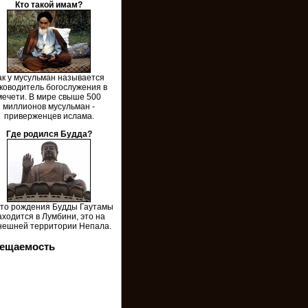
Кто такой имам?
ак у мусульман называется
ководитель богослужения в
мечети. В мире свыше 500
миллионов мусульман -
приверженцев ислама.
Где родился Будда?
то рождения Будды Гаутамы
аходится в Лумбини, это на
нешней территории Непала.
ещаемость