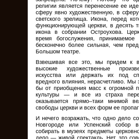
религии является перенесение ее иде
сферу явно художественную, в сферу
светского зрелища. Икона, перед ко
функционирующей церкви, в десять т
икона в собрании Остроухова. Цер
время богослужения, принимаемое 
бесконечно более сильная, чем пре
Большом театре.
Взвешивая все это, мы придем к в
высокие художественные произве
искусства или держать их под сп
вредного влияния, нерасчетливо. Мы 
бы от приобщения масс к огромной п
культуры — и все из страха пере
оказывается прямо–таки мнимой ве
свободы церкви и всех форм ее пропа
И нечего возражать, что одно дело с
Новгороде или Успенский собор 
собирать в музеях предметы церковно
дело — живой спектакль. Нет, это со