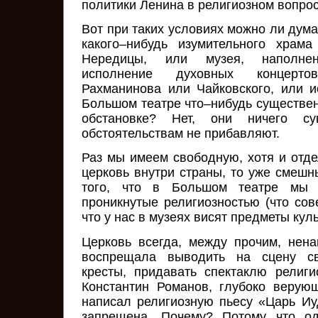
политики Ленина в религиозном вопрос
Вот при таких условиях можно ли дума
какого–нибудь изумительного храма
Нередицы, или музея, наполне
исполнение духовных концерто
Рахманинова или Чайковского, или 
Большом театре что–нибудь существен
обстановке? Нет, они ничего су
обстоятельствам не прибавляют.
Раз мы имеем свободную, хотя и отде
церковь внутри страны, то уже смешн
того, что в Большом театре мы д
проникнутые религиозностью (что сов
что у нас в музеях висят предметы куль
Церковь всегда, между прочим, нена
воспрещала выводить на сцену св
кресты, придавать спектаклю религи
Константин Романов, глубоко верую
написал религиозную пьесу «Царь Иу
запрещена. Почему? Потому что о