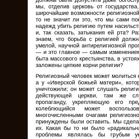
должны были допустить даже богослу
мы, отделив церковь от государства
широчайшие возможности религиозной
то не значит ли это, что мы сами п
надежд убить религию путем насильст
и, так сказать, затыкания ей рта? Р
знаем, что борьба с религией должн
умелой, научной антирелигиозной про
— и это главное — самым изменением
быта массового крестьянства, в устоях
заложены цепкие корни религии?
Религиозный человек может молиться 
а у «Иверской божьей матери», кот
уничтожили; он может слушать религ
действующей церкви, там же слу
пропаганду, укрепляющую его пре
колеблющийся может воспользо
многочисленными очагами религиозн
принуждены были оставить. Мы сдела
их. Какая бы то ни было «радикальн
проблемы являлась бы грубым ук