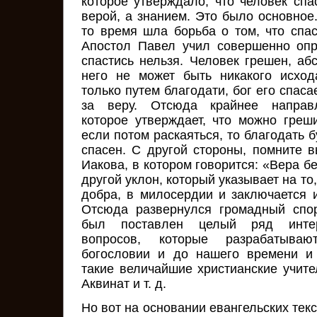
которое утверждало, что человек спа
верой, а знанием. Это было основное
то время шла борьба о том, что спа
Апостол Павел учил совершенно опр
спастись нельзя. Человек грешен, аб
него не может быть никакого исход
только путем благодати, бог его спасае
за веру. Отсюда крайнее направл
которое утверждает, что можно греши
если потом раскаяться, то благодать б
спасен. С другой стороны, помните 
Иакова, в котором говорится: «Вера б
другой уклон, который указывает на то
добра, в милосердии и заключается и
Отсюда развернулся громадный спор
был поставлен целый ряд инте
вопросов, которые разрабатываю
богословии и до нашего времени и
такие величайшие христианские учите
Аквинат и т. д.
Но вот на основании евангельских текс