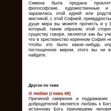
Симона была предана проклят
философские, художественные и
заразились этой идеей или родств
мистикой, с этой Софией, премудрост
душе мира вы можете прочесть и у 
который, таким образом, этой сторо
существу говоря, является как бы уч
что в христианство коренном София н
Чтобы это было какое–нибудь опр
поглощенное миром, этого вы ни в
найдете.
Другое по теме
О любви (глава 49)
Причиной смирения и подражания Х
добродетелей является любовь к Богу
истинному Богу, принявшему челове