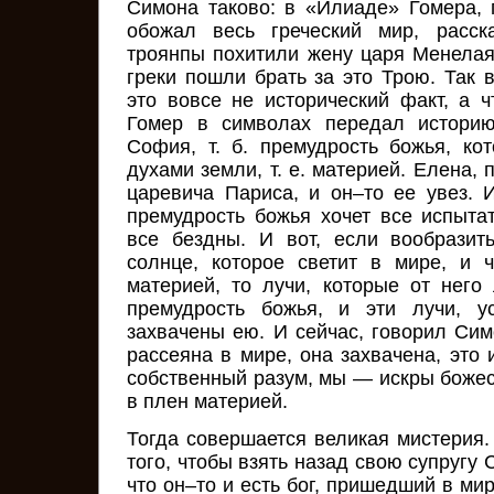
Симона таково: в «Илиаде» Гомера, п
обожал весь греческий мир, расск
троянпы похитили жену царя Менела
греки пошли брать за это Трою. Так 
это вовсе не исторический факт, а ч
Гомер в символах передал истори
София, т. б. премудрость божья, к
духами земли, т. е. материей. Елена, 
царевича Париса, и он–то ее увез. И
премудрость божья хочет все испытат
все бездны. И вот, если вообразить
солнце, которое светит в мире, и 
материей, то лучи, которые от него
премудрость божья, и эти лучи, у
захвачены ею. И сейчас, говорил Сим
рассеяна в мире, она захвачена, это
собственный разум, мы — искры божес
в плен материей.
Тогда совершается великая мистерия.
того, чтобы взять назад свою супругу
что он–то и есть бог, пришедший в ми