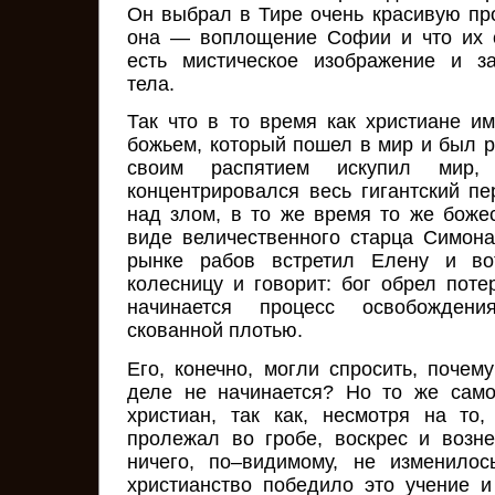
Он выбрал в Тире очень красивую про
она — воплощение Софии и что их с
есть мистическое изображение и з
тела.
Так что в то время как христиане 
божьем, который пошел в мир и был р
своим распятием искупил мир
концентрировался весь гигантский п
над злом, в то же время то же боже
виде величественного старца Симона
рынке рабов встретил Елену и в
колесницу и говорит: бог обрел поте
начинается процесс освобождени
скованной плотью.
Его, конечно, могли спросить, почем
деле не начинается? Но то же само
христиан, так как, несмотря на то
пролежал во гробе, воскрес и возне
ничего, по–видимому, не изменилос
христианство победило это учение 