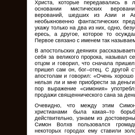
Христа, которые передавались в л
основании мистических верова
верований, шедших из Азии и Аф
необыкновенно фантастических пре
укажу только на два из них, одно, без
ересь, а другое, которое то осужда
Первое связано с именем так называе
В апостольских деяниях рассказывает
себя за великого пророка, называл с
отцом и говорил, что сначала пришел
пришел сам он, бог–отец. С другой с
апостолам и говорил: «Очень хорошо 
нельзя ли и мне приобрести за деньг
пор выражение «симония» употребл
продажи священнического сана за день
Очевидно, что между этим Симо
христианами была какая–то борь
действительно, узнаем из достоверны
Симон Волхв пользовался громад
некоторых городах ему ставили зол