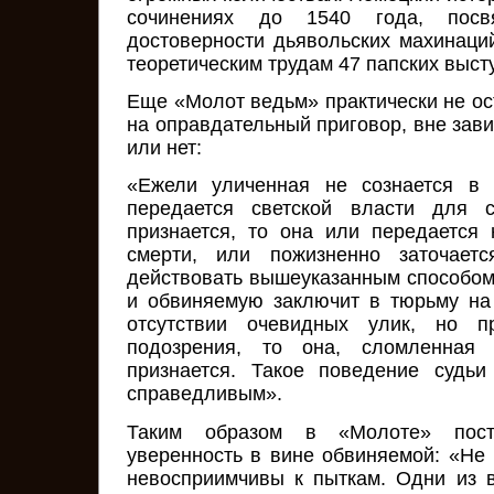
сочинениях до 1540 года, пос
достоверности дьявольских махинаций
теоретическим трудам 47 папских высту
Еще «Молот ведьм» практически не о
на оправдательный приговор, вне зави
или нет:
«Ежели уличенная не сознается в 
передается светской власти для 
признается, то она или передается
смерти, или пожизненно заточаетс
действовать вышеуказанным способом
и обвиняемую заключит в тюрьму на
отсутствии очевидных улик, но п
подозрения, то она, сломленная 
признается. Такое поведение судь
справедливым».
Таким образом в «Молоте» посту
уверенность в вине обвиняемой: «Не
невосприимчивы к пыткам. Одни из 