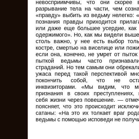
невосприимчивы, что они скорее в
разрывание тела на части, чем созн
«правду» выбить из ведьму нелегко: 
познания правды приходится прилаг
или даже еще большее усердие, как 
одержимого». Но, как мы видели выше
столь важно, у нее есть выбор тол
костре, смертью на виселице или пож
если она, конечно, не умрет от пыто
пыткой ведьмы часто признавали
страданий. Но тем самым они обрекал
ужаса перед такой перспективой мн
покончить собой, что не оста
инквизиторами. «Мы видим, что м
признания в своих преступлениях,
себя жизни через повешение. — отмеч
поясняет, что это происходит исключ
сатаны: «На это их толкает враг род
ведьмы с помощью исповеди не получи