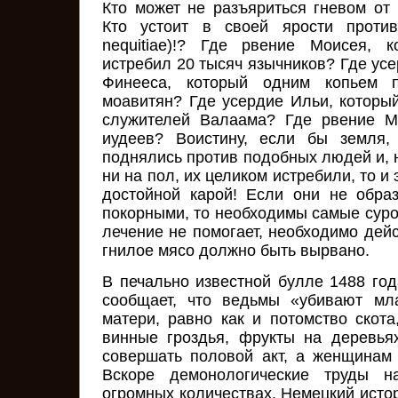
Кто может не разъяриться гневом от 
Кто устоит в своей ярости против 
nequitiae)!? Где рвение Моисея, 
истребил 20 тысяч язычников? Где ус
Финееса, который одним копьем 
моавитян? Где усердие Ильи, которы
служителей Валаама? Где рвение М
иудеев? Воистину, если бы земля,
поднялись против подобных людей и, н
ни на пол, их целиком истребили, то и
достойной карой! Если они не обра
покорными, то необходимы самые суро
лечение не помогает, необходимо дей
гнилое мясо должно быть вырвано.
В печально известной булле 1488 год
сообщает, что ведьмы «убивают мл
матери, равно как и потомство скота
винные гроздья, фрукты на деревь
совершать половой акт, а женщинам
Вскоре демонологические труды н
огромных количествах. Немецкий истор