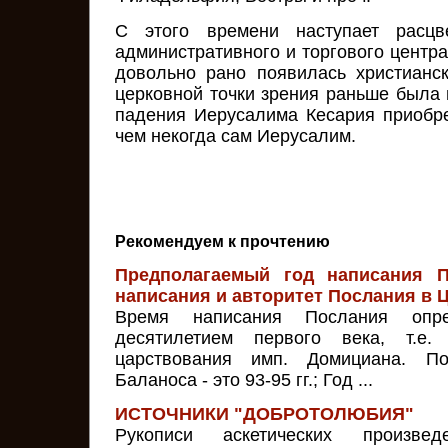
С этого времени наступает расцве
административного и торгового центр
довольно рано появилась христианс
церковной точки зрения раньше была 
падения Иерусалима Кесария приобр
чем некогда сам Иерусалим.
Рекомендуем к прочтению
Предполагаемый год написания П
написания и авторитет Послания в 
Время написания Послания опре
десятилетием первого века, т.е.
царствования имп. Домициана. 
Баланоса - это 93-95 гг.; Год ...
ИСТОЧНИКИ "ДОБРОТОЛЮБИЯ"
Рукописи аскетических произв