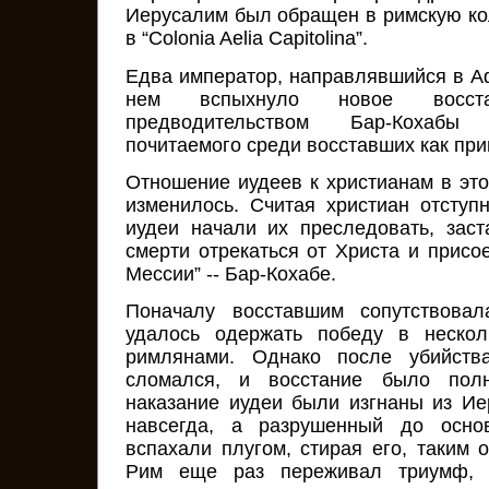
Иерусалим был обращен в римскую к
в “Colonia Aelia Capitolina”.
Едва император, направлявшийся в Аф
нем вспыхнуло новое восст
предводительством Бар-Кохабы
почитаемого среди восставших как пр
Отношение иудеев к христианам в это
изменилось. Считая христиан отступ
иудеи начали их преследовать, зас
смерти отрекаться от Христа и присо
Мессии” -- Бар-Кохабе.
Поначалу восставшим сопутствова
удалось одержать победу в нескол
римлянами. Однако после убийств
сломался, и восстание было пол
наказание иудеи были изгнаны из И
навсегда, а разрушенный до осно
вспахали плугом, стирая его, таким 
Рим еще раз переживал триумф, 