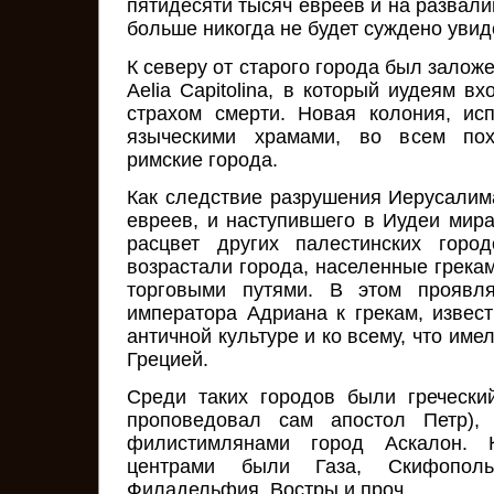
пятидесяти тысяч евреев и на развали
больше никогда не будет суждено увид
К северу от старого города был залож
Aelia Capitolina, в который иудеям 
страхом смерти. Новая колония, ис
языческими храмами, во всем по
римские города.
Как следствие разрушения Иерусалима
евреев, и наступившего в Иудеи мира
расцвет других палестинских горо
возрастали города, населенные грека
торговыми путями. В этом проявля
императора Адриана к грекам, извес
античной культуре и ко всему, что имел
Грецией.
Среди таких городов были гречески
проповедовал сам апостол Петр), 
филистимлянами город Аскалон. 
центрами были Газа, Скифополь
Филадельфия, Востры и проч.