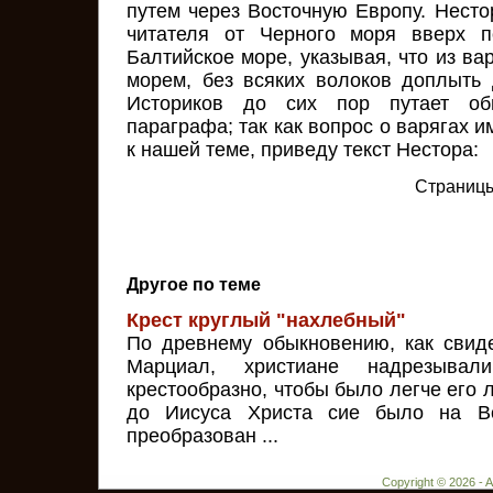
путем через Восточную Европу. Несто
читателя от Черного моря вверх 
Балтийское море, указывая, что из в
морем, без всяких волоков доплыть
Историков до сих пор путает об
параграфа; так как вопрос о варягах 
к нашей теме, приведу текст Нестора:
Страниц
Другое по теме
Крест круглый "нахлебный"
По древнему обыкновению, как свид
Марциал, христиане надрезыва
крестообразно, чтобы было легче его 
до Иисуса Христа сие было на Во
преобразован ...
Copyright © 2026 - 