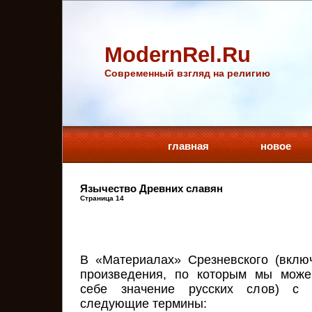
ModernRel.Ru
Cовременный взгляд на религию
главная
новое
Язычество Древних славян
Страница 14
В «Материалах» Срезневского (вкл
произведения, по которым мы може
себе значение русских слов) с 
следующие термины: