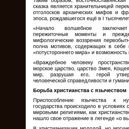
Таким образом, восточнославянская
сказка является хранительницей пер
отголосков архаических мифов и фр
эпоса, рождавшегося ещё в I тысячелет
«Начало волшебное заключае
пережиточные моменты и прежде
мифологические воззрения первобытн
полна мотивов, содержащих в себе 
«потустороннего мира» и возможность 
«Враждебное человеку пространств
морское царство, царство Змея, Кощея,
мир, разрушая его, герой утв
человеческой справедливости и гуман
Борьба христианства с язычеством
Приспособление язычества к н
государства происходило в условиях 
мировыми религиями, как христианств
нашло свое отражение в легенде «о в
В христианизации молодой, но могу