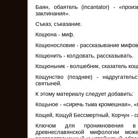
Баян, обаятель (incantator) - «пр
заклинания».
Съказ, съказание.
Кощюна - миф.
Кощюнословие - рассказывание мифов
Кощюнить - колдовать, рассказывать.
Кощюньник - волшебник, сказатель кощ
Кощунство (позднее) - надругатель
святыней.
К этому материалу следует добавить:
Кощьное - «сиречь тьма кромешная», 
Кощей, Кощуй Бессмертный, Корчун - с
Ключом для проникновения в
древнеславянской мифологии мож