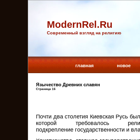
ModernRel.Ru
Cовременный взгляд на религию
главная
новое
Язычество Древних славян
Страница 16
Почти два столетия Киевская Русь бы
которой требовалось религиоз
подкрепление государственности и вла