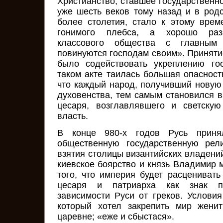
Христианство, ставшее государственн
уже шесть веков тому назад и в род
более столетия, стало к этому вре
гонимого плебса, а хорошо разр
классового общества с главным
повинуются господам своим». Приняти
было содействовать укреплению гос
таком акте таилась большая опасност
что каждый народ, получивший новую 
духовенства, тем самым становился в
цесаря, возглавлявшего и светску
власть.
В конце 980-х годов Русь принял
общественную государственную рел
взятия столицы византийских владений
киевское боярство и князь Владимир 
того, что империя будет расценивать
цесаря и патриарха как знак пр
зависимости Руси от греков. Условия
который хотел закрепить мир женит
царевне; «еже и сбыстася».