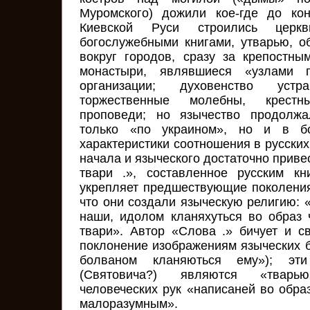
Муромского) дожили кое-где до ко
Киевской Руси строились церк
богослужебными книгами, утварью, о
вокруг городов, сразу за крепостны
монастыри, являвшиеся «узлами п
организации; духовенство уст
торжественные молебны, крест
проповеди; но язычество продолж
только «по украином», но и в б
характеристики соотношения в русских
начала и языческого достаточно приве
твари .», составленное русским кн
укрепляет предшествующие поколения
что они создали языческую религию: 
наши, идолом кланяхуться во образ
твари». Автор «Слова .» бичует и с
поклонение изображениям языческих б
болваном кланяються ему»); эти
(Святовича?) являются «тварь
человеческих рук «написаней во обра
малоразумным».