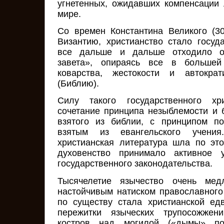
угнетенных, ожидавших компенсации
мире.
Со времен Константина Великого (30
Византию, христианство стало госуд
все дальше и дальше отходило о
завета», опираясь все в больше
коварства, жестокости и автократ
(Библию).
Силу такого государственного хри
сочетание принципа незыблемости и б
взятого из библии, с принципом по
взятым из евангельского учени
христианская литература шла по это
духовенство принимало активное у
государственного законодательства.
Тысячелетие язычество очень мед
настойчивым натиском православного
по существу стала христианской едв
пережитки языческих трупосожже
костров над могилой («дымы» по