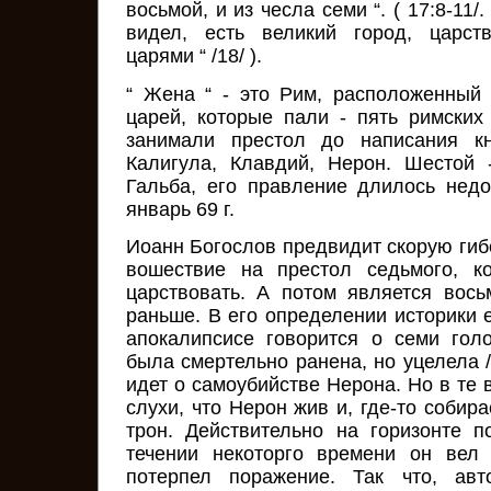
восьмой, и из чесла семи “. ( 17:8-11/
видел, есть великий город, царс
царями “ /18/ ).
“ Жена “ - это Рим, расположенный
царей, которые пали - пять римских
занимали престол до написания кни
Калигула, Клавдий, Нерон. Шестой 
Гальба, его правление длилось недо
январь 69 г.
Иоанн Богослов предвидит скорую гиб
вошествие на престол седьмого, к
царствовать. А потом является вос
раньше. В его определении историки 
апокалипсисе говорится о семи гол
была смертельно ранена, но уцелела /1
идет о самоубийстве Нерона. Но в те
слухи, что Нерон жив и, где-то собир
трон. Действительно на горизонте 
течении некоторго времени он вел 
потерпел поражение. Так что, авт