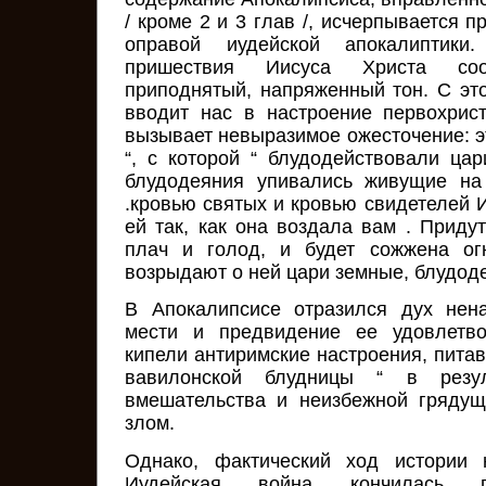
/ кроме 2 и 3 глав /, исчерпывается п
оправой иудейской апокалиптики
пришествия Иисуса Христа со
приподнятый, напряженный тон. С эт
вводит нас в настроение первохрис
вызывает невыразимое ожесточение: эт
“, с которой “ блудодействовали ца
блудодеяния упивались живущие на
.кровью святых и кровью свидетелей И
ей так, как она воздала вам . Придут
плач и голод, и будет сожжена ог
возрыдают о ней цари земные, блудоде
В Апокалипсисе отразился дух нен
мести и предвидение ее удовлетво
кипели антиримские настроения, пита
вавилонской блудницы “ в резул
вмешательства и неизбежной гряду
злом.
Однако, фактический ход истории 
Иудейская война кончилась п