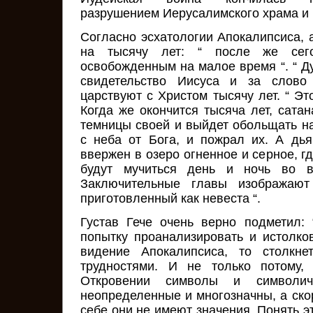
разрушением Иерусалимского храма и
Согласно эсхатологии Апокалипсиса, 
на тысячу лет: “ после же се
освобожденным на малое время “. “ Д
свидетельство Иисуса и за слов
царствуют с Христом тысячу лет. “ Эт
Когда же окончится тысяча лет, сата
темницы своей и выйдет обольщать на
с неба от Бога, и пожрал их. А дь
ввержен в озеро огненное и серное, гд
будут мучиться день и ночь во ве
Заключительные главы изображаю
приготовленный как невеста “.
Густав Гече очень верно подметил: 
попытку проанализировать и истолко
видение Апокалипсиса, то столкне
трудностями. И не только потому,
Откровении символы и символич
неопределенные и многозначны, а скор
себе они не имеют значения. Понять 