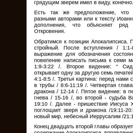
грядущим зверем имел в виду, конечно
Есть так же предположение, что 
разными авторами или к тексту Иоан
дополнения, что объясняет ряд 
Откровения.
Обратимся к позиции Апокалипсиса. 
стройный. После вступления / 1:1-
выражение для обозначения состоян
повеление написать письма к семи м
1:9-3:22 /. Второе видение: “ Си
открывает одну за другую семь печатей
4:1-8:5 /. Третья картина: перед нами
в трубы / 8:6-11:19 /. Четвертая глав
дракона / 12-14 /. Пятое видение: в п
гнева / 15-16 /, во второй - судьба В
19:10 /. Далее - пришествие Иисуса 
поглощает зверя и дракона /19:11-20
новый мир, небесный Иеррусалим /21:1-
Конец двадцать второй главы образует
содержание Апокалипсиса, вправленно