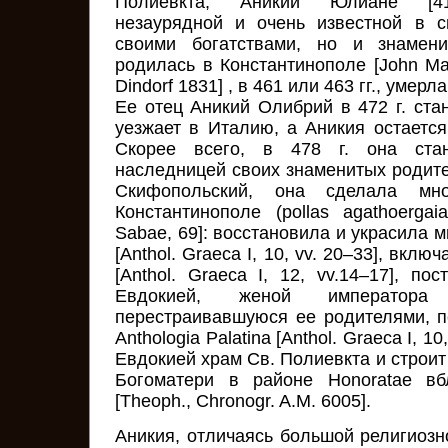
Полиевкта, Аникии Юлиане [41,
незаурядной и очень известной в с
своими богатствами, но и знамени
родилась в Константинополе [John Mala
Dindorf 1831] , в 461 или 463 гг., умерл
Ее отец Аникий Олибрий в 472 г. ста
уезжает в Италию, а Аникия остается
Скорее всего, в 478 г. она стан
наследницей своих знаменитых родите
Скифопольский, она сделала м
Константинополе (pollas agathoergaia
Sabae, 69]: восстановила и украсила м
[Anthol. Graeca I, 10, vv. 20–33], вкл
[Anthol. Graeca I, 12, vv.14–17], п
Евдокией, женой император
перестраивавшуюся ее родителями, п
Anthologia Palatina [Anthol. Graeca I, 1
Евдокией храм Св. Полиевкта и строи
Богоматери в районе Honoratae вб
[Theoph., Chronogr. A.M. 6005].
Аникия, отличаясь большой религиозн