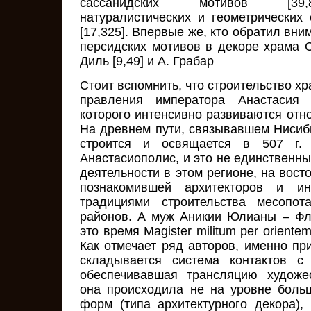
сассанидских мотивов [39,88
натуралистических и геометрически
[17,325]. Впервые же, кто обратил вни
персидских мотивов в декоре храма С
Диль [9,49] и А. Грабар
Стоит вспомнить, что строительство хр
правления императора Анастасия 
которого интенсивно развиваются отн
На древнем пути, связывавшем Нисиби
строится и освящается в 507 г. г
Анастасиополис, и это не единственн
деятельности в этом регионе, на вост
познакомившей архитекторов и и
традициями строительства месопот
районов. А муж Аникии Юлианы – Фл
это время Magister militum per orientem 
Как отмечает ряд авторов, именно пр
складывается система контактов с
обеспечивавшая трансляцию художе
она происходила не на уровне боль
форм (типа архитектурного декора),