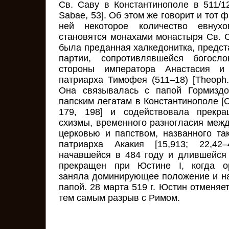
Св. Саву в Константинополе в 511/12 г
Sabae, 53]. Об этом же говорит и тот 
ней некоторое количество евнух
становятся монахами монастыря Св. 
была преданная халкедонитка, предст
партии, сопротивлявшейся богосло
стороны императора Анастасия и к
патриарха Тимофея (511–18) [Theoph. 
Она связывалась с папой Гормизд
папским легатам в Константинополе [C
179, 198] и содействовала прекра
схизмы, временного разногласия межд
церковью и папством, названного та
патриарха Акакия [15,913; 22,42–
начавшейся в 484 году и длившейся
прекращен при Юстине I, когда ор
заняла доминирующее положение и на
папой. 28 марта 519 г. Юстин отменяе
тем самым разрыв с Римом.