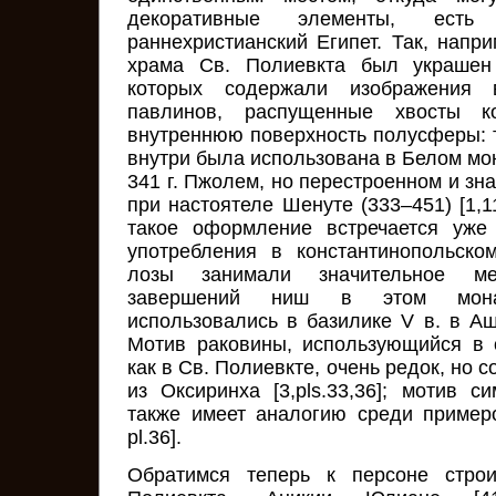
декоративные элементы, есть
раннехристианский Египет. Так, напр
храма Св. Полиевкта был украшен
которых содержали изображения 
павлинов, распущенные хвосты к
внутреннюю поверхность полусферы: 
внутри была использована в Белом мо
341 г. Пжолем, но перестроенном и з
при настоятеле Шенуте (333–451) [1,112
такое оформление встречается уже
употребления в константинопольско
лозы занимали значительное м
завершений ниш в этом мона
использовались в базилике V в. в Ашму
Мотив раковины, использующийся в 
как в Св. Полиевкте, очень редок, но 
из Оксиринха [3,pls.33,36]; мотив с
также имеет аналогию среди примеров
pl.36].
Обратимся теперь к персоне строи