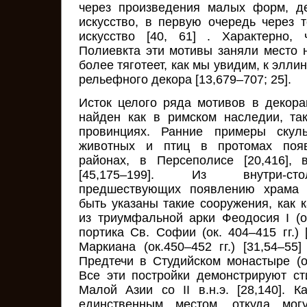
через произведения малых форм, де
искусство, в первую очередь через 
искусство [40, 61] . Характерно,
Полиевкта эти мотивы заняли место н
более тяготеет, как мы увидим, к элли
рельефного декора [13,679–707; 25].
Исток целого ряда мотивов в декор
найден как в римском наследии, та
провинциях. Ранние примеры скуль
животных и птиц в протомах поя
районах, в Персеполисе [20,416],
[45,175–199]. Из внутри-сто
предшествующих появлению храма С
быть указаны такие сооружения, как 
из триумфальной арки Феодосия I (ок.
портика Св. Софии (ок. 404–415 гг.) [
Маркиана (ок.450–452 гг.) [31,54–55
Предтечи в Студийском монастыре (ок.
Все эти постройки демонстрируют с
Малой Азии со II в.н.э. [28,140]. К
единственным местом, откуда могу