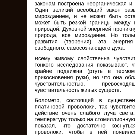
законам построена неорганическая и 
Один великий всеобщий закон разв
мирозданием, и не может быть оста
может быть резкой границы между 
природой. Духовной энергией проникн
природа, все мироздание. Но тол
развития (творения) эта энергия
свободного, самосознающего духа.
Всему живому свойственна чувстви
тонкого исследования показывают, 
крайне подвижна (ртуть в термом
прикосновения руки), но что она обл
чувствительностью, превосход
чувствительность живых существ.
Болометр, состоящий в существе
платиновой проволоки, так чувствите
действие очень слабого луча света
температуру только на стомиллионную
показал, что достаточно коснуть
проволоки, чтобы в ней появился