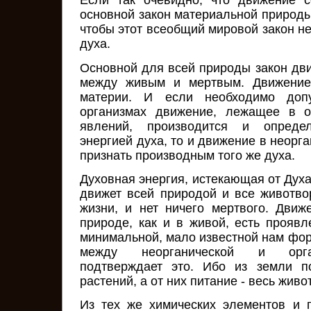
Если так очевидно, что движение с
основной закон материальной природы
чтобы этот всеобщий мировой закон не
духа.
Основной для всей природы закон дви
между живым и мертвым. Движение 
материи. И если необходимо доп
организмах движение, лежащее в о
явлений, производится и опреде
энергией духа, то и движение в неорг
признать производным того же духа.
Духовная энергия, истекающая от Дух
движет всей природой и все животвор
жизни, и нет ничего мертвого. Движ
природе, как и в живой, есть проявл
минимальной, мало известной нам фор
между неорганической и орга
подтверждает это. Ибо из земли п
растений, а от них питание - весь живо
Из тех же химических элементов и 