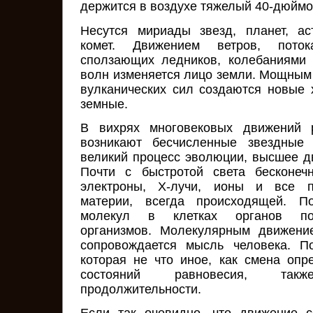
держится в воздухе тяжелый 40-дюймо
Несутся мириады звезд, планет, ас
комет. Движением ветров, пото
сползающих ледников, колебаниями 
волн изменяется лицо земли. Мощны
вулканических сил создаются новые 
земные.
В вихрях многовековых движений 
возникают бесчисленные звездные
великий процесс эволюции, высшее д
Почти с быстротой света бесконеч
электроны, Х-лучи, ионы и все п
материи, всегда происходящей. П
молекул в клетках органов по
организмов. Молекулярным движени
сопровождается мысль человека. П
которая не что иное, как смена оп
состояний равновесия, также
продолжительности.