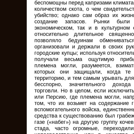
беспомощны перед капризами климата
количеством скота, о чем свидетельс
убийство; однако сам образ их жиз
создание запасов. Рынки были
экономическом, так и в культурном
относительно длительное священн
позволяло бедуинам обмениватьс
организовали и держали в своих ру
городские купцы; используя относител
получали весьма ощутимую приб
племена могли, разумеется, взима
которых они защищали, когда те
территорию, и тем самым урывать для
бесспорно, значительного дохода
торговли. Но в целом, если исключит
или Персию, где племена могли, нап
том, что их возьмет на содержание г
вспомогательного войска, единствен
средства к существованию был грабеж
газе («набег») на другую группу кочев
стада, часто огромные, переходил