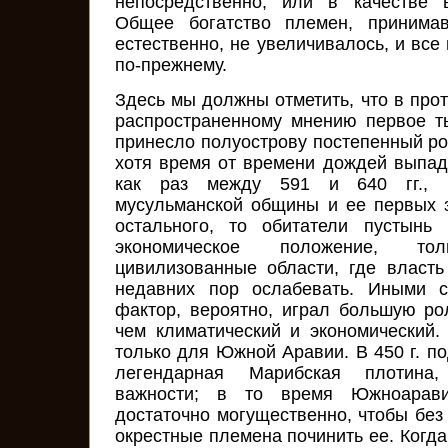
непосредственно, или в качестве 
Общее богатство племен, принимав
естественно, не увеличивалось, и все
по-прежнему.
Здесь мы должны отметить, что в про
распространенному мнению первое т
принесло полуострову постепенный ро
хотя время от времени дождей выпа
как раз между 591 и 640 гг., 
мусульманской общины и ее первых 
остального, то обитатели пустынь
экономическое положение, то
цивилизованные области, где власть
недавних пор ослабевать. Иными с
фактор, вероятно, играл большую ро
чем климатический и экономический
только для Южной Аравии. В 450 г. п
легендарная Марибская плотина,
важности; в то время Южноарави
достаточно могущественно, чтобы без
окрестные племена починить ее. Когда 