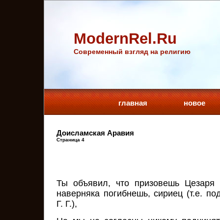
ModernRel.Ru
Cовременный взгляд на религию
главная
новое
Доисламская Аравия
Страница 4
Ты объявил, что призовешь Цезаря
наверняка погибнешь, сириец (т.е. п
Г. Г.),