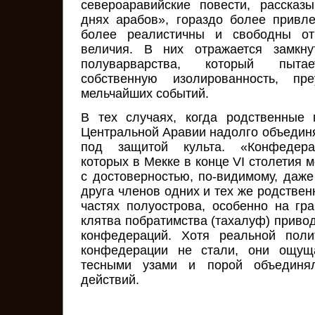
североаравийские повести, расска
днях арабов», гораздо более привле
более реалистичны и свободны от
величия. В них отражается замкну
полуварварства, который пытае
собственную изолированность, пре
мельчайших событий.
В тех случаях, когда родственные
Центральной Аравии надолго объединя
под защитой культа. «Конфедера
которых в Мекке в конце VI столетия 
с достоверностью, по-видимому, даже
друга членов одних и тех же родствен
частях полуострова, особенно на гр
клятва побратимства (тахалуф) приво
конфедераций. Хотя реальной поли
конфедерации не стали, они ощущ
тесными узами и порой объединя
действий.