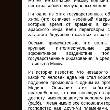
Но мы не согласны никому подчинят
вести за собой невзнузданных людей.
Ни одно из этих государственных о
Хира (что означает «военный лагерь
которые время от времени в каче
арабского мира вели переговоры с
заставить бедуинов отказаться от их с
Весьма примечательно, что волны
крупные интеллектуальные дв
эффективное воздействие т
государственные образования, а сред
– лишь на Мекку.
Из истории известно, что незадолг
какой-то человек едва не стал коро
подобное произошло с одним из про
Медине. Описание этих событий
враждебности, которую повсюду на ар
деспоту, именовавшемуся королем (м
(рабб). Племя имело все основания гор
господство над другими племенами,