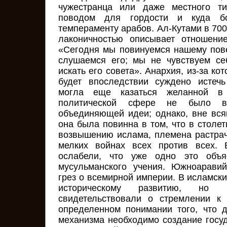
чужестранца или даже местного т
поводом для гордости и куда бо
темпераменту арабов. Ал-Кутами в 700 
лаконичностью описывает отношение
«Сегодня мы повинуемся нашему пов
слушаемся его; мы не чувствуем се
искать его совета». Анархия, из-за ко
будет впоследствии суждено истечь
могла еще казаться желанной в
политической сфере не было в
объединяющей идеи; однако, вне вся
она была повинна в том, что в столе
возвышению ислама, племена растра
мелких войнах всех против всех. 
ослабели, что уже одно это объя
мусульманского учения. Южноарави
грез о всемирной империи. В исламск
историческому развитию, но
свидетельствовали о стремлении к
определенном понимании того, что 
механизма необходимо создание госуд