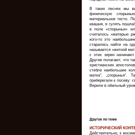
В таких песнях мы ви
физическую спорынь
материальное тесто. П
квашня, я гулять пошла!
в поле «спорыньи» ил
считалось «матерью рж
кого-то это наибольше
старались найти на од
называется «житной матк
с этих зерен начинают
Другие полагают, что т
христианских апостоло
стебле наибольшее кол
матка“, „спорынья“. 
приберегали к посеву: 
Верили в обильный урож
Другое по теме
ИСТОРИЧЕСКИЙ КОНТ
Действительно, к восемн