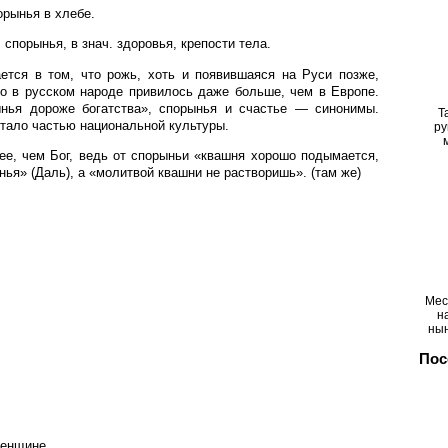
орынья в хлебе.
. спорынья, в знач. здоровья, крепости тела.
ается в том, что рожь, хоть и появившаяся на Руси позже,
то в русском народе привилось даже больше, чем в Европе.
нья дороже богатства», спорынья и счастье — синонимы.
Т
тало частью национальной культуры.
ру
ее, чем Бог, ведь от спорыньи «квашня хорошо подымается,
нья» (Даль), а «молитвой квашни не растворишь». (там же)
Мес
н
ны
Пос
ленщине