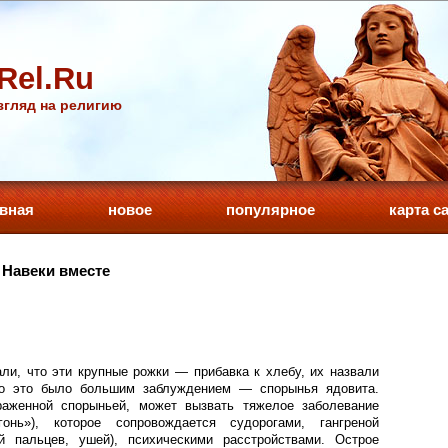
Rel.Ru
гляд на религию
авная
новое
популярное
карта с
 Навеки вместе
ли, что эти крупные рожки — прибавка к хлебу, их назвали
о это было большим заблуждением — спорынья ядовита.
раженной спорыньей, может вызвать тяжелое заболевание
гонь»), которое сопровождается судорогами, гангреной
й пальцев, ушей), психическими расстройствами. Острое