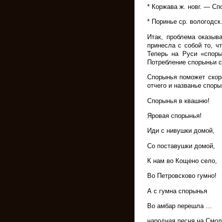
* Коржава ж. новг. — Сп
* Поринье ср. вологодск
Итак, проблема оказыв
принесла с собой то, ч
Теперь на Руси «споры
Потребление спорыньи с
Спорынья поможет скор
отчего и названье споры
Спорынья в квашню!
Яровая спорынья!
Иди с нивушки домой,
Со поставушки домой,
К нам во Кощено село,
Во Петровсково гумно!
А с гумна спорынья
Во амбар перешла …
народная песня на Смо