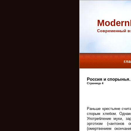
Modern
Cовременный вз
гл
Россия и спорынья.
Страница 4
Раньше крестьяне счита
спорым хлебом. Однак
Употребление муки, за
эрготизм («антонов о
(омертвением окончани