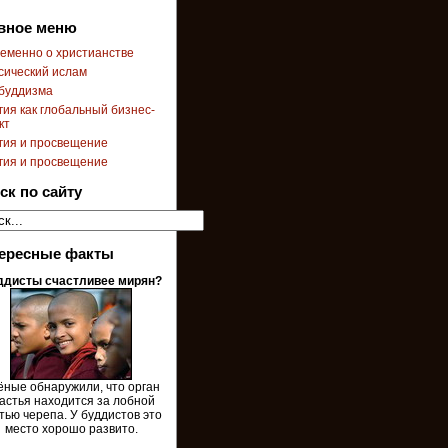
вное меню
еменно о христианстве
сический ислам
буддизма
гия как глобальный бизнес-
кт
гия и просвещение
гия и просвещение
ск по сайту
ересные факты
ддисты счастливее мирян?
ёные обнаружили, что орган
астья находится за лобной
тью черепа. У буддистов это
место хорошо развито.