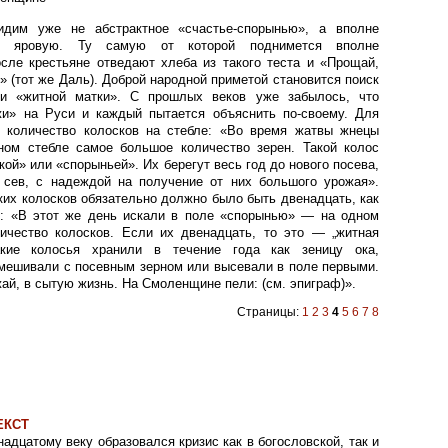
дим уже не абстрактное «счастье-спорынью», а вполне
ю яровую. Ту самую от которой поднимется вполне
осле крестьяне отведают хлеба из такого теста и «Прощай,
» (тот же Даль). Доброй народной приметой становится поиск
и «житной матки». С прошлых веков уже забылось, что
и» на Руси и каждый пытается объяснить по-своему. Для
е количество колосков на стебле: «Во время жатвы жнецы
ном стебле самое большое количество зерен. Такой колос
ой» или «спорыньей». Их берегут весь год до нового посева,
 сев, с надеждой на получение от них большого урожая».
аких колосков обязательно должно было быть двенадцать, как
в: «В этот же день искали в поле «спорынью» — на одном
ичество колосков. Если их двенадцать, то это — „житная
Такие колосья хранили в течение года как зеницу ока,
смешивали с посевным зерном или высевали в поле первыми.
ай, в сытую жизнь. На Смоленщине пели: (см. эпиграф)».
Страницы:
1
2
3
4
5
6
7
8
ЕКСТ
адцатому веку образовался кризис как в богословской, так и