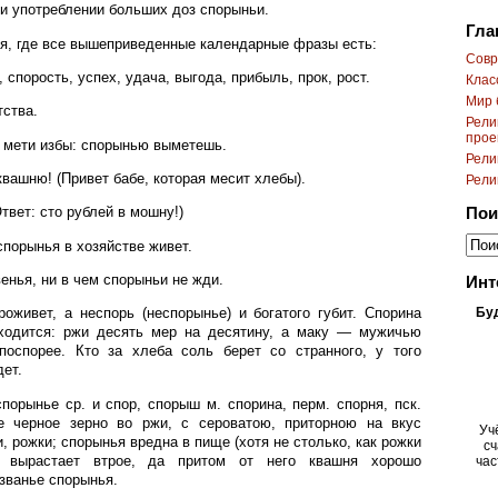
и употреблении больших доз спорыньи.
Гла
я, где все вышеприведенные календарные фразы есть:
Cовр
 спорость, успех, удача, выгода, прибыль, прок, рост.
Клас
Мир 
тства.
Рели
прое
не мети избы: спорынью выметешь.
Рели
квашню! (Привет бабе, которая месит хлебы).
Рели
твет: сто рублей в мошну!)
Пои
спорынья в хозяйстве живет.
енья, ни в чем спорыньи не жди.
Инт
Бу
оживет, а неспорь (неспорынье) и богатого губит. Спорина
ходится: ржи десять мер на десятину, а маку — мужичью
поспорее. Кто за хлеба соль берет со странного, у того
дет.
спорынье ср. и спор, спорыш м. спорина, перм. спорня, пск.
е черное зерно во ржи, с сероватою, приторною на вкус
Уч
 рожки; спорынья вредна в пище (хотя не столько, как рожки
сч
о вырастает втрое, да притом от него квашня хорошо
час
азванье спорынья.