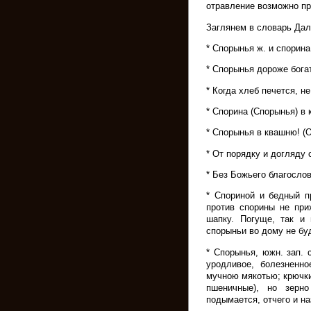
отравление возможно пр
Заглянем в словарь Дал
* Спорынья ж. и спорина,
* Спорынья дороже бога
* Когда хлеб печется, 
* Спорина (Спорынья) в 
* Спорынья в квашню! (О
* От порядку и догляду 
* Без Божьего благослов
* Спориной и бедный пр
против спорины не при
шапку. Погуще, так и 
спорыньи во дому не бу
* Спорынья, южн. зап. 
уродливое, болезненно
мучною мякотью; крючки,
пшеничные), но зерн
подымается, отчего и н