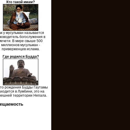
Кто такой имам?
ак у мусульман называется
ководитель богослужения в
мечети. В мире свыше 500
миллионов мусульман -
приверженцев ислама.
Где родился Будда?
то рождения Будды Гаутамы
аходится в Лумбини, это на
нешней территории Непала.
ещаемость