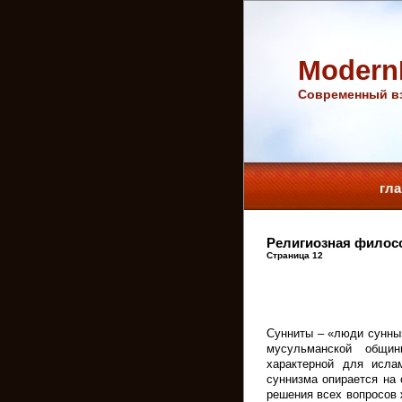
Modern
Cовременный вз
гл
Религиозная филос
Страница 12
Сунниты – «люди сунны
мусульманской общин
характерной для исла
суннизма опирается на
решения всех вопросов 