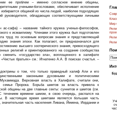
нии ее проблем – именно согласное мнение общины,
оритетными учеными-богословами, обеспечивает исполнение
Гла
ф избирается общиной из числа людей, наиболее подходящих
Cовр
ий руководителя, обладающих соответствующими личными
Клас
Мир 
н ас-сафа) – название тайного кружка ученых-философов,
Рели
изкого к исмаилизму. Членами этого кружка был подготовлен
прое
ата труд по основным вопросам знания и представляющий
Рели
едию знания эпохи. Как полагают, он предназначался для
Рели
постижению высшего эзотерического знания, превосходящего
Пои
венных религий и ориентированного на создание сообщества
о сменить «государство зла», воплощенного в халифате
 «Чистых братьях» см.: Игнатенко А.А. В поисках счастья. –
Инт
доктрины о том, что только праведный халиф Али и его
Бу
динственными законными духовными и политическими
 Мухаммада. Верховная власть в Халифате, считали они,
в семье Пророка. Борьба шиитов за власть привела к
кой общины на две главные секты: суннитов и шиитов (см.
С течением времени шиизм, в свою очередь, распался на
ы. В настоящее время шиитами является большая часть
Уч
, значительная часть населения Ливана, Йемена, Иордании и
сч
час