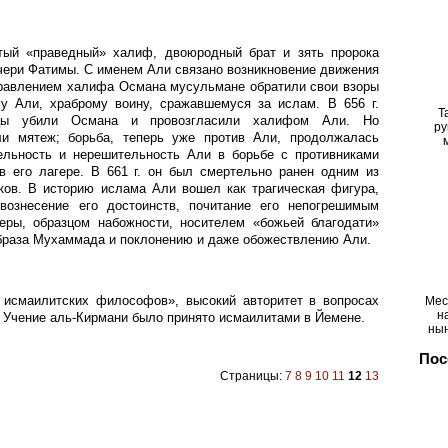
ертый «праведный» халиф, двоюродный брат и зять пророка
чери Фатимы. С именем Али связано возникновение движения
равлением халифа Османа мусульмане обратили свои взоры
у Али, храброму воину, сражавшемуся за ислам. В 656 г.
Т
нцы убили Османа и провозгласили халифом Али. Но
ру
ли мятеж; борьба, теперь уже против Али, продолжалась
ельность и нерешительность Али в борьбе с противниками
в его лагере. В 661 г. он был смертельно ранен одним из
ков. В историю ислама Али вошел как трагическая фигура,
вознесение его достоинств, почитание его непогрешимым
еры, образцом набожности, носителем «божьей благодати»
образа Мухаммада и поклонению и даже обожествлению Али.
йх исмаилитских философов», высокий авторитет в вопросах
Мес
н
 Учение аль-Кирмани было принято исмаилитами в Йемене.
ны
Пос
Страницы:
7
8
9
10
11
12
13