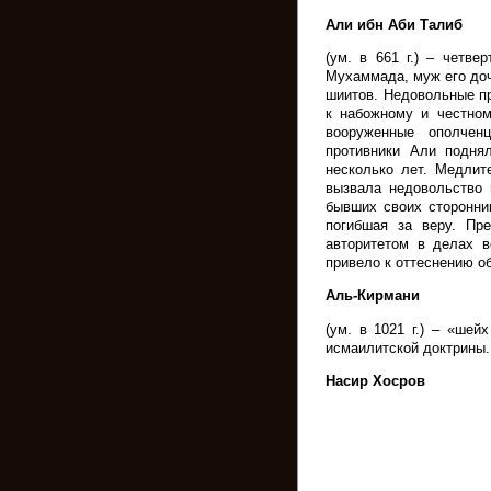
Али ибн Аби Талиб
(ум. в 661 г.) – четв
Мухаммада, муж его до
шиитов. Недовольные п
к набожному и честном
вооруженные ополче
противники Али подня
несколько лет. Медлит
вызвала недовольство 
бывших своих сторонни
погибшая за веру. Пре
авторитетом в делах в
привело к оттеснению 
Аль-Кирмани
(ум. в 1021 г.) – «ше
исмаилитской доктрины.
Насир Хосров