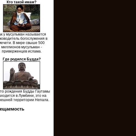
Кто такой имам?
ак у мусульман называется
ководитель богослужения в
мечети. В мире свыше 500
миллионов мусульман -
приверженцев ислама.
Где родился Будда?
то рождения Будды Гаутамы
аходится в Лумбини, это на
нешней территории Непала.
ещаемость