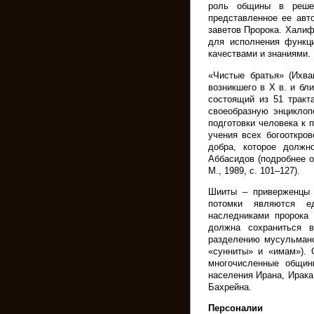
роль общины в реше
представленное ее авт
заветов Пророка. Хали
для исполнения функц
качествами и знаниями.
«Чистые братья» (Ихва
возникшего в X в. и бл
состоящий из 51 тракт
своеобразную энциклоп
подготовки человека к 
учения всех богооткро
добра, которое должн
Аббасидов (подробнее о
М., 1989, с. 101–127).
Шииты – приверженцы 
потомки являются е
наследниками пророка
должна сохраниться 
разделению мусульманс
«сунниты» и «имам»). 
многочисленные общин
населения Ирана, Ирака
Бахрейна.
Персоналии