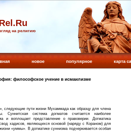
Rel.Ru
гляд на религию
авная
новое
популярное
карта с
офия: философское учение в исмаилизме
», следующие пути жизни Мухаммада как образцу для члена
ы. Суннитская система догматов считается наиболее
ма и воплощает представление о правоверии. Догматика
 свод хадисов, являющихся основой (наряду с Кораном) для
жизни «уммы». В догматике суннизма подчеркивается особая