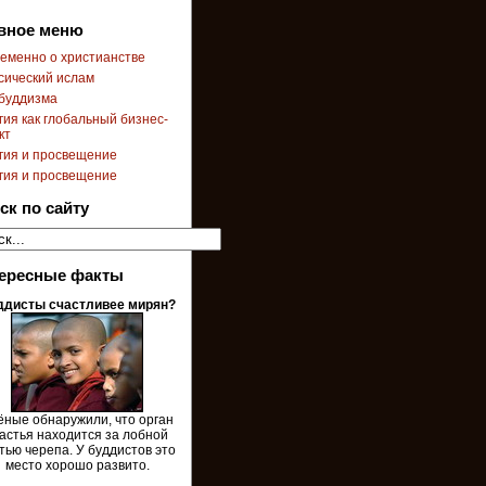
вное меню
еменно о христианстве
сический ислам
буддизма
гия как глобальный бизнес-
кт
гия и просвещение
гия и просвещение
ск по сайту
ересные факты
ддисты счастливее мирян?
ёные обнаружили, что орган
астья находится за лобной
тью черепа. У буддистов это
место хорошо развито.