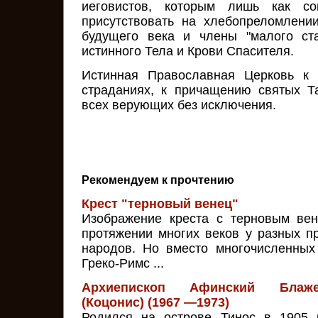
иеговистов, которым лишь как со
присутствовать на хлебопреломлени
будущего века и члены "малого ст
истинного Тела и Крови Спасителя.
Истинная Православная Церковь к 
страданиях, к причащению святых Т
всех верующих без исключения.
Рекомендуем к прочтению
Крест "терновый венец"
Изображение креста с терновым вен
протяжении многих веков у разных п
народов. Но вместо многочисленных
Греко-Римс ...
Архиепископ Афинский Блаж
(Коцонис) (1967 —1973)
Родился на острове Тинос в 1905 