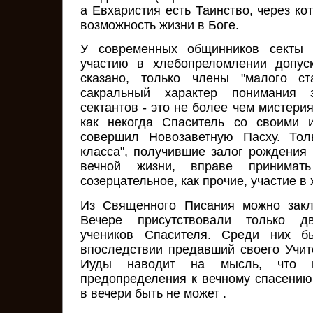
а Евхаристия есть Таинство, через ко
возможность жизни в Боге.
У современных общинников секты 
участию в хлебопреломлении допус
сказано, только члены "малого с
сакральный характер понимания 
сектантов - это не более чем мистерия
как некогда Спаситель со своими 
совершил Новозаветную Пасху. Тол
класса", получившие залог рождения 
вечной жизни, вправе принимат
созерцательное, как прочие, участие 
Из Священного Писания можно закл
Вечере присутствовали только д
учеников Спасителя. Среди них б
впоследствии предавший своего Учит
Иуды наводит на мысль, что ни
предопределения к вечному спасению 
в вечери быть не может
.