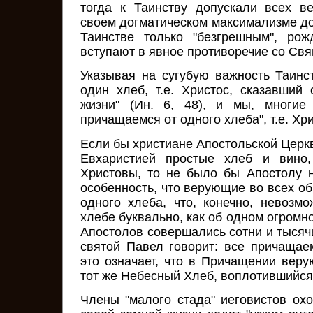
тогда к Таинству допускали всех в
своем догматическом максимализме до
Таинстве только "безгрешным", ро
вступают в явное противоречие со С
Указывая на сугубую важность Таинст
один хлеб, т.е. Христос, сказавший
жизни" (Ин. 6, 48), и мы, многие
причащаемся от одного хлеба", т.е. Хр
Если бы христиане Апостольской Церк
Евхаристией простые хлеб и вино
Христовы, то не было бы Апостолу 
особенность, что верующие во всех о
одного хлеба, что, конечно, невозмо
хлебе буквально, как об одном огромн
Апостолов совершались сотни и тысяч
святой Павел говорит: все причащаем
это означает, что в Причащении вер
тот же Небесный Хлеб, воплотившийс
Члены "малого стада" иеговистов охо