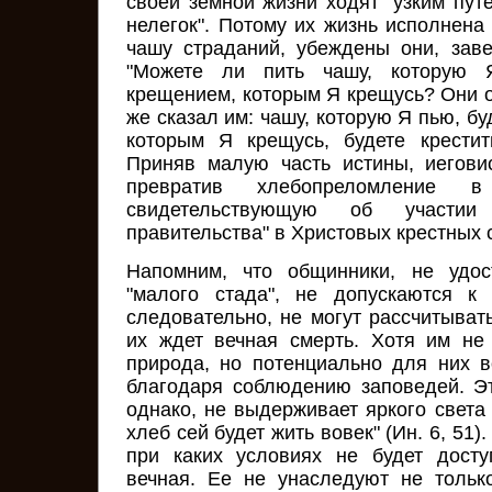
своей земной жизни ходят "узким путе
нелегок". Потому их жизнь исполнена
чашу страданий, убеждены они, зав
"Можете ли пить чашу, которую 
крещением, которым Я крещусь? Они о
же сказал им: чашу, которую Я пью, бу
которым Я крещусь, будете крестить
Приняв малую часть истины, иегови
превратив хлебопреломление 
свидетельствующую об участии
правительства" в Христовых крестных 
Напомним, что общинники, не удос
"малого стада", не допускаются к
следовательно, не могут рассчитыват
их ждет вечная смерть. Хотя им не
природа, но потенциально для них 
благодаря соблюдению заповедей. Эт
однако, не выдерживает яркого света
хлеб сей будет жить вовек" (Ин. 6, 51).
при каких условиях не будет досту
вечная. Ее не унаследуют не тольк