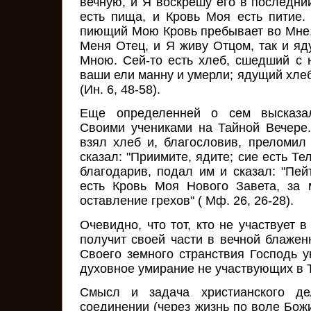
вечную, и Я воскрешу его в последни
есть пища, и Кровь Моя есть питие
пиющий Мою Кровь пребывает во Мне, 
Меня Отец, и Я живу Отцом, так и яд
Мною. Сей-то есть хлеб, сшедший с н
ваши ели манну и умерли; ядущий хлеб 
(Ин. 6, 48-58).
Еще определенней о сем высказа
Своими учениками на Тайной Вечере.
взял хлеб и, благословив, преломил 
сказал: "Приимите, ядите; сие есть Те
благодарив, подал им и сказал: "Пей
есть Кровь Моя Нового Завета, за 
оставление грехов" ( Мф. 26, 26-28).
Очевидно, что тот, кто не участвует в
получит своей части в вечной блажен
Своего земного странствия Господь 
духовное умирание не участвующих в Та
Смысл и задача христианского де
соединении (через жизнь по воле Бож