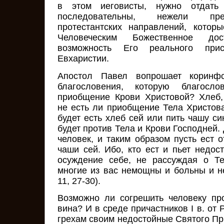
в этом иеговисты, нужно отдать
последовательны, нежели пре
протестантских направлений, котор
Человеческим Божественное дост
возможность Его реального прис
Евхаристии.
Апостол Павел вопрошает коринфс
благословения, которую благосл
приобщение Крови Христовой? Хлеб,
не есть ли приобщение Тела Христова"?
будет есть хлеб сей или пить чашу с
будет против Тела и Крови Господней.
человек, и таким образом пусть ест о
чаши сей. Ибо, кто ест и пьет недост
осуждение себе, не рассуждая о Те
многие из вас немощны и больны и не
11, 27-30).
Возможно ли согрешить человеку пр
вина? И в среде причастников I в. от 
грехам своим недостойные Святого Пр