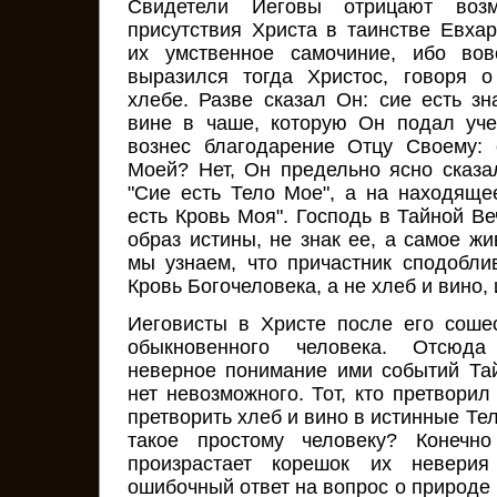
Свидетели Иеговы отрицают возм
присутствия Христа в таинстве Евхар
их умственное самочиние, ибо вов
выразился тогда Христос, говоря 
хлебе. Разве сказал Он: сие есть з
вине в чаше, которую Он подал уче
вознес благодарение Отцу Своему: 
Моей? Нет, Он предельно ясно сказал
"Сие есть Тело Мое", а на находяще
есть Кровь Моя". Господь в Тайной В
образ истины, не знак ее, а самое жи
мы узнаем, что причастник сподобли
Кровь Богочеловека, а не хлеб и вино
Иеговисты в Христе после его соше
обыкновенного человека. Отсюда
неверное понимание ими событий Та
нет невозможного. Тот, кто претворил
претворить хлеб и вино в истинные Тел
такое простому человеку? Конечн
произрастает корешок их невери
ошибочный ответ на вопрос о природе