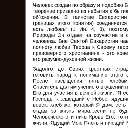
Человек создан по образу и подобию 
творение призвано из небытия к быти
об`ожении. В таинстве Евхаристии
границах этого понятия) соединяется
есть любовь" (1 Ин. 4, 8), поэто
Природы Он отдает на соучастие в 
человека. Вне Святой Евхаристии на
полноту любви Творца к Своему тво
правоверного христианина - это кра
его разумно-духовной жизни.
Задолго до Своих крестных стра
готовить народ к пониманию этого 
После насыщения пятью хлебам
Спаситель дал им учение о вкушении п
Его для участия в вечной жизни: "Я е
Господь, -...сшедший с Небес; ядущи
вовек, хлеб же, который Я дам, есть
отдам за жизнь мира...если не бу
Человеческого и пить Кровь Его, то 
жизни. Ядущий Мою Плоть и пиющий 