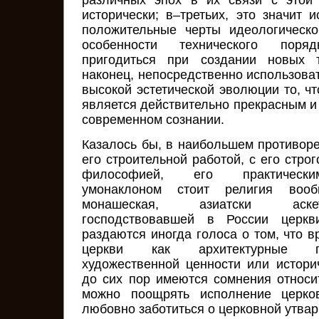
различных эпох в их связи с этой 
исторически; в–третьих, это значит 
положительные черты идеологическо
особенности технического поря
пригодиться при создании новых т
наконец, непосредственно использоват
высокой эстетической эволюции то, ч
является действительно прекрасным и 
современном сознании.
Казалось бы, в наибольшем противоре
его строительной работой, с его стро
философией, его практически
умонаклоном стоит религия воо
монашеская, азиатски аске
господствовавшей в России церк
раздаются иногда голоса о том, что в
церкви как архитектурные п
художественной ценности или истори
до сих пор имеются сомнения относит
можно поощрять исполнение церко
любовно заботиться о церковной утвари,