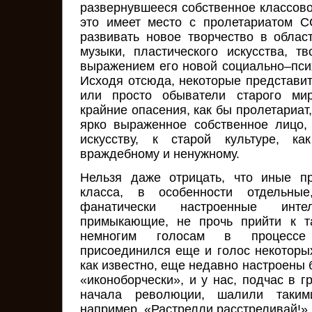
развернувшееся собственное классовое
это имеет место с пролетариатом С
развивать новое творчество в област
музыки, пластического искусства, т
выражением его новой социально–пси
Исходя отсюда, некоторые представи
или просто обыватели старого мир
крайние опасения, как бы пролетариат
ярко выраженное собственное лицо,
искусству, к старой культуре, ка
враждебному и ненужному.
Нельзя даже отрицать, что иные пр
класса, в особенности отдельны
фанатически настроенные инт
примыкающие, не прочь прийти к т
немногим голосам в процессе
присоединился еще и голос некоторых
как известно, еще недавно настроены
«иконоборчески», и у нас, подчас в 
начала революции, шалили таким
например, «Растрелли расстреливай!»