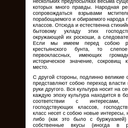
нескольких предпосылках весьма суще
которых много правды. Народная р
сопровождаться взрывами мстител
порабощаемого и обираемого народа 
классов. Отсюда и естественна стихий
бытовому укладу этих господс
окружающей их роскоши, а следовател
Если мы имеем перед собою р
крестьянского бунта, то слеп
первоклассных, имеющих громад
историческое значение, сокровищ 
место.
С другой стороны, подлинно великие
представляют собою переход власти и
руки другого. Вся культура носит на с
каждую эпоху культура находится в б
соответствии с интересами, 
господствующих классов, господст
класс несет с собою новые интересы,
либо (как это было с буржуазией)
собственные вкусы (иногда в 