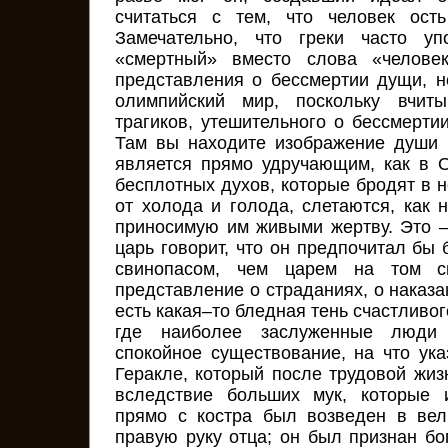
считаться с тем, что человек ост
Замечательно, что греки часто уп
«смертный» вместо слова «челове
представления о бессмертии дущи, н
олимпийский мир, поскольку вчит
трагиков, утешительного о бессмерти
Там вы находите изображение души 
является прямо удручающим, как в 
бесплотных духов, которые бродят в 
от холода и голода, слетаются, как 
приносимую им живыми жертву. Это 
царь говорит, что он предпочитал бы
свинопасом, чем царем на том с
представление о страданиях, о наказа
есть какая–то бледная тень счастливог
где наиболее заслуженные люди 
спокойное существование, на что ук
Геракле, который после трудовой жиз
вследствие больших мук, которые 
прямо с костра был возведен в вел
правую руку отца; он был признан бо