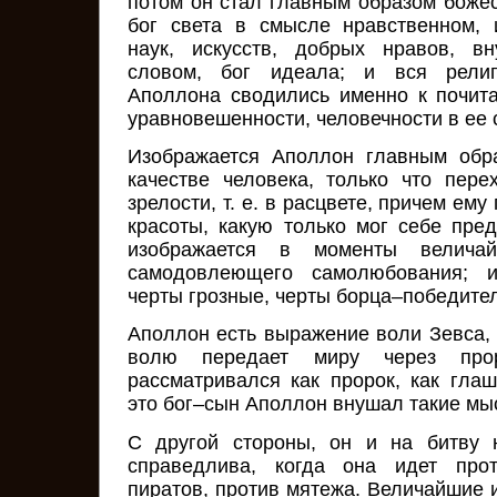
потом он стал главным образом боже
бог света в смысле нравственном, 
наук, искусств, добрых нравов, в
словом, бог идеала; и вся религи
Аполлона сводились именно к почита
уравновешенности, человечности в ее
Изображается Аполлон главным обр
качестве человека, только что пер
зрелости, т. е. в расцвете, причем ем
красоты, какую только мог себе пред
изображается в моменты величай
самодовлеющего самолюбования; 
черты грозные, черты борца–победите
Аполлон есть выражение воли Зевса, 
волю передает миру через прор
рассматривался как пророк, как глаш
это бог–сын Аполлон внушал такие мы
С другой стороны, он и на битву н
справедлива, когда она идет прот
пиратов, против мятежа. Величайшие 