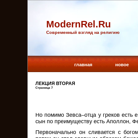
ModernRel.Ru
Cовременный взгляд на религию
главная
новое
ЛЕКЦИЯ ВТОРАЯ
Страница 7
Но помимо Зевса–отца у греков есть е
сын по преимуществу есть Аполлон, Ф
Первоначально он сливается с бого