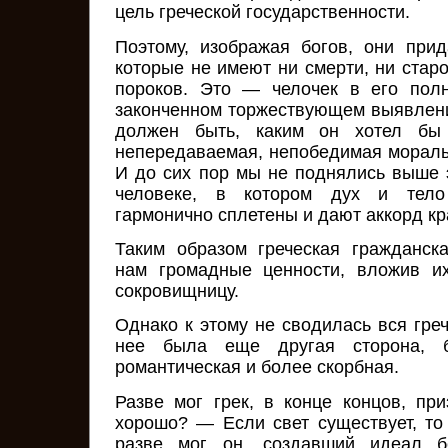
цель греческой государственности.
Поэтому, изображая богов, они при
которые не имеют ни смерти, ни старо
пороков. Это — челочек в его пол
законченном торжествующем выявлени
должен быть, каким он хотел б
непередаваемая, непобедимая мораль 
И до сих пор мы не поднялись выше э
человеке, в котором дух и тело
гармонично сплетены и дают аккорд к
Таким образом греческая гражданск
нам громадные ценности, вложив и
сокровищницу.
Однако к этому не сводилась вся греч
нее была еще другая сторона, б
романтическая и более скорбная.
Разве мог грек, в конце концов, при
хорошо? — Если свет существует, то
разве мог он, создавший идеал бе