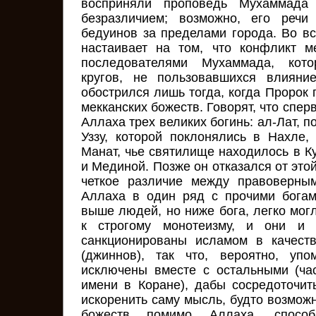
восприняли проповедь Мухаммада
безразличием; возможно, его речи
бедуинов за пределами города. Во вс
настаивает на том, что конфликт 
последователями Мухаммада, кот
кругов, не пользовавшихся влияни
обострился лишь тогда, когда Пророк
мекканских божеств. Говорят, что спер
Аллаха трех великих богинь: ал-Лат, п
Уззу, которой поклонялись в Нахле,
Манат, чье святилище находилось в К
и Мединой. Позже он отказался от этой
четкое различие между правоверным
Аллаха в один ряд с прочими богам
выше людей, но ниже бога, легко мог
к строгому монотеизму, и они и
санкционированы исламом в качест
(джиннов), так что, вероятно, уп
исключены вместе с остальными (ча
имени в Коране), дабы сосредоточит
искоренить саму мысль, будто возмож
божеств помимо Аллаха, спосо