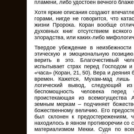
пламени, либо удостоен вечного блаже
Хотя яркие описания создают впечатлен
горами, нигде не говорится, что кат
жизни Пророка. Коран вообще отлич
духовных книг отсутствием всякого
злорадства, или каких-либо мифологич
Твердое убеждение в неизбежности
этическую и эмоциональную позицию
верить в это. Благочестивый чел
испытывает страх перед Господом и
«часа» (Коран, 21, 50). Вера и деяния
времен. Кажется, Мухам-мад лишь 
логический вывод, следующий из
беспомощность человека перед б
проистекающая из всемогущества А
земным меркам – подчиняет божеств
божественному величию. Его предост
был склонен к предостережениям, ч
находилось в явном противоречии со 
материализмом Мекки. Судя по все