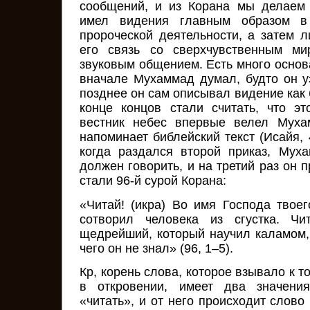
сообщений, и из Корана мы делаем
имел видения главным образом в
пророческой деятельности, а затем л
его связь со сверхчувственным ми
звуковым общением. Есть много основ
вначале Мухаммад думал, будто он уз
позднее он сам описывал видение как
конце концов стали считать, что э
вестник небес впервые велел Муха
напоминает библейский текст (Исайя, 4
когда раздался второй приказ, Мух
должен говорить, и на третий раз он п
стали 96-й сурой Корана:
«Читай! (икра) Во имя Господа твоег
сотворил человека из сгустка. Чи
щедрейший, который научил каламом, 
чего он не знал» (96, 1–5).
Кр, корень слова, которое взывало к т
в откровении, имеет два значения
«читать», и от него происходит слово 