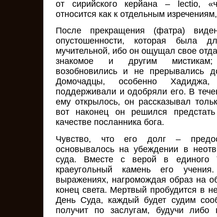
от сирийского керйана – lectio, «
относится как к отдельным изречениям, 
После прекращения (фатра) виде
опустошенности, которая была д
мучительной, ибо он ощущал свое отдал
знакомое и другим мистикам;
возобновились и не прерывались д
Домочадцы, особенно Хадиджа
поддерживали и одобряли его. В течен
ему открылось, он рассказывал тольк
вот наконец он решился предстать
качестве посланника бога.
Чувство, что его долг – предос
основывалось на убеждении в неотв
суда. Вместе с верой в единого
краеугольный камень его учения
выражениях, нагромождая образ на об
конец света. Мертвый пробудится в н
День Суда, каждый будет судим соо
получит по заслугам, будучи либо 